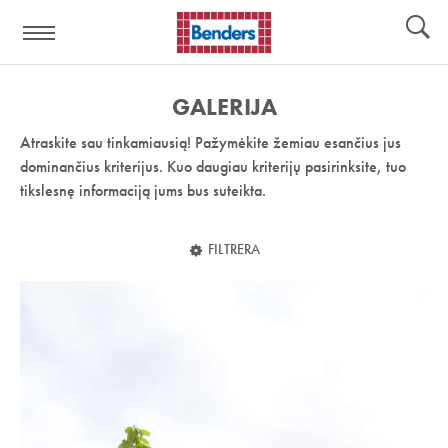
Pagalbos
Įrankiai
nuoroda:
GALERIJA
Atraskite sau tinkamiausią! Pažymėkite žemiau esančius jus
dominančius kriterijus. Kuo daugiau kriterijų pasirinksite, tuo
tikslesnę informaciją jums bus suteikta.
FILTRERA