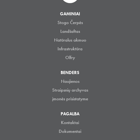
GAMINIAI
Stogo Čerpės
Landšaftas
Natūralus akmuo
Infrastruktūra
Olfry
BENDERS
Naujienos
Straipsnių archyvas
įmonės prisistatyme
PAGALBA
Kontaktai
Dokumentai