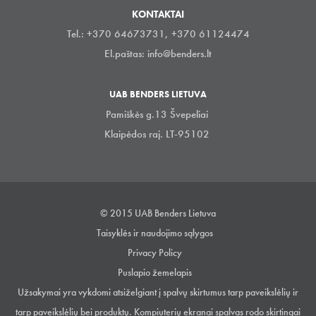
KONTAKTAI
Tel.: +370 64673731, +370 61124474
El.paštas:
info@benders.lt
UAB BENDERS LIETUVA
Pamiškės g.13 Švepeliai
Klaipėdos raj. LT-95102
© 2015 UAB Benders Lietuva
Taisyklės ir naudojimo sąlygos
Privacy Policy
Puslapio žemelapis
Užsakymai yra vykdomi atsiželgiant į spalvų skirtumus tarp paveikslėlių ir
tarp paveikslėlių bei produktų. Kompiuterių ekranai spalvas rodo skirtingai