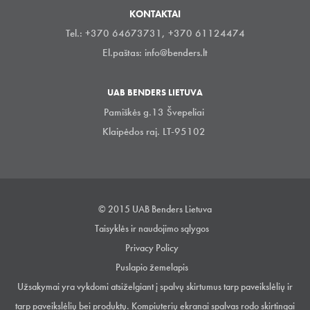
KONTAKTAI
Tel.: +370 64673731, +370 61124474
El.paštas:
info@benders.lt
UAB BENDERS LIETUVA
Pamiškės g.13 Švepeliai
Klaipėdos raj. LT-95102
© 2015 UAB Benders Lietuva
Taisyklės ir naudojimo sąlygos
Privacy Policy
Puslapio žemelapis
Užsakymai yra vykdomi atsiželgiant į spalvų skirtumus tarp paveikslėlių ir
tarp paveikslėlių bei produktų. Kompiuterių ekranai spalvas rodo skirtingai