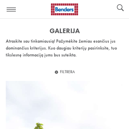
Pagalbos
Įrankiai
nuoroda:
GALERIJA
Atraskite sau tinkamiausią! Pažymėkite žemiau esančius jus
dominančius kriterijus. Kuo daugiau kriterijų pasirinksite, tuo
tikslesnę informaciją jums bus suteikta.
FILTRERA