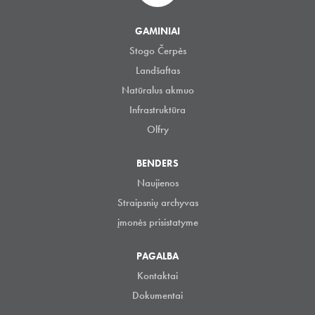
GAMINIAI
Stogo Čerpės
Landšaftas
Natūralus akmuo
Infrastruktūra
Olfry
BENDERS
Naujienos
Straipsnių archyvas
įmonės prisistatyme
PAGALBA
Kontaktai
Dokumentai