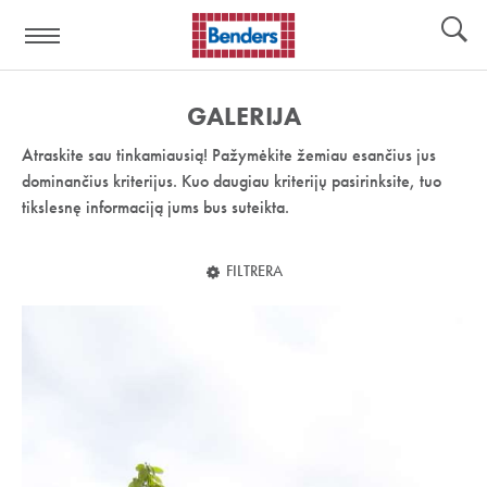
Pagalbos
Įrankiai
nuoroda:
GALERIJA
Atraskite sau tinkamiausią! Pažymėkite žemiau esančius jus
dominančius kriterijus. Kuo daugiau kriterijų pasirinksite, tuo
tikslesnę informaciją jums bus suteikta.
FILTRERA