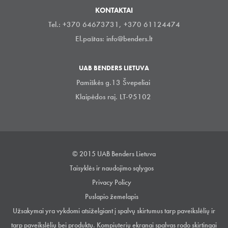
KONTAKTAI
Tel.: +370 64673731, +370 61124474
El.paštas:
info@benders.lt
UAB BENDERS LIETUVA
Pamiškės g.13 Švepeliai
Klaipėdos raj. LT-95102
© 2015 UAB Benders Lietuva
Taisyklės ir naudojimo sąlygos
Privacy Policy
Puslapio žemelapis
Užsakymai yra vykdomi atsiželgiant į spalvų skirtumus tarp paveikslėlių ir
tarp paveikslėlių bei produktų. Kompiuterių ekranai spalvas rodo skirtingai