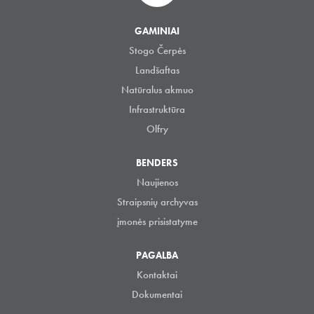
GAMINIAI
Stogo Čerpės
Landšaftas
Natūralus akmuo
Infrastruktūra
Olfry
BENDERS
Naujienos
Straipsnių archyvas
įmonės prisistatyme
PAGALBA
Kontaktai
Dokumentai