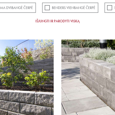
EMA DVIBANGĖ ČERPĖ
BENDERS VIENBANGĖ ČERPĖ
IŠJUNGTI IR PARODYTI VISKĄ