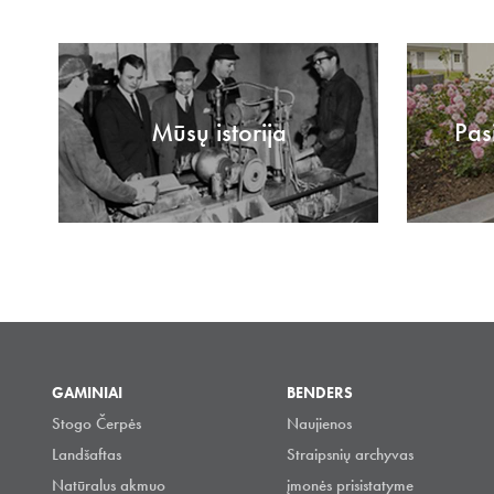
Mūsų istorija
Pas
GAMINIAI
BENDERS
Stogo Čerpės
Naujienos
Landšaftas
Straipsnių archyvas
Natūralus akmuo
įmonės prisistatyme