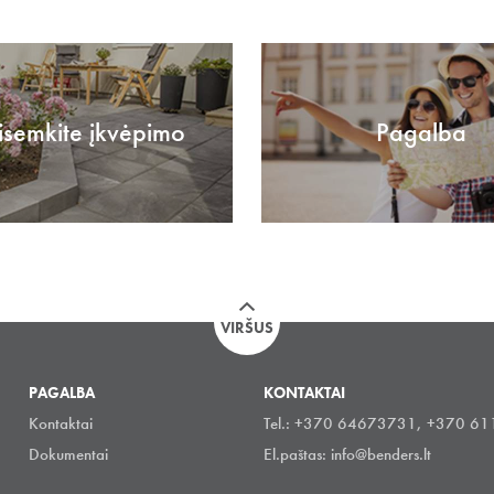
isemkite įkvėpimo
Pagalba
VIRŠUS
PAGALBA
KONTAKTAI
Kontaktai
Tel.: +370 64673731, +370 6
Dokumentai
El.paštas:
info@benders.lt