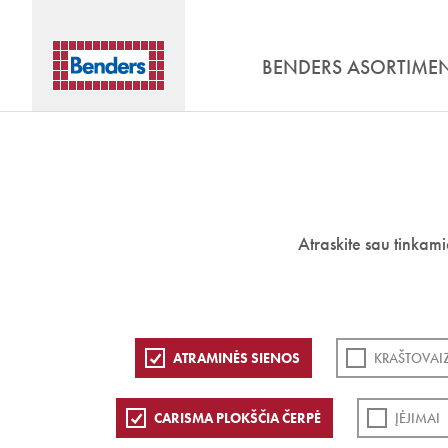
BENDERS ASORTIME
Atraskite sau tinkam
ATRAMINĖS SIENOS
KRAŠTOVAI
CARISMA PLOKŠČIA ČERPĖ
ĮĖJIMAI