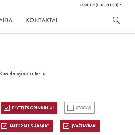
Pagalbos
COUNTRY (LITHUANIAN)
Įrankiai
nuoroda:
ALBA
KONTAKTAI
Kuo daugiau kriterijų
PLYTELĖS GRINDINIUI
STOGAS
NATŪRALUS AKMUO
ĮVAŽIAVIMAI