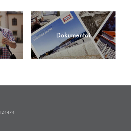
Dokumentai
1124474