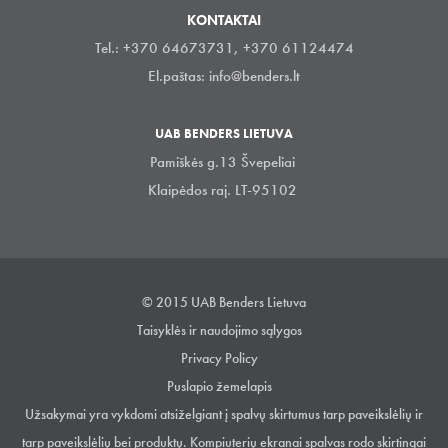
KONTAKTAI
Tel.: +370 64673731, +370 61124474
El.paštas:
info@benders.lt
UAB BENDERS LIETUVA
Pamiškės g.13 Švepeliai
Klaipėdos raj. LT-95102
© 2015 UAB Benders Lietuva
Taisyklės ir naudojimo sąlygos
Privacy Policy
Puslapio žemelapis
Užsakymai yra vykdomi atsiželgiant į spalvų skirtumus tarp paveikslėlių ir
tarp paveikslėlių bei produktų. Kompiuterių ekranai spalvas rodo skirtingai