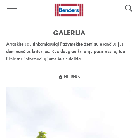
Pagalbos
Įrankiai
nuoroda:
GALERIJA
Atraskite sau tinkamiausią! Pažymėkite žemiau esančius jus
dominančius kriterijus. Kuo daugiau kriterijų pasirinksite, tuo
tikslesnę informaciją jums bus suteikta.
FILTRERA