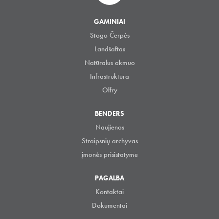
GAMINIAI
Stogo Čerpės
Landšaftas
Natūralus akmuo
Infrastruktūra
Olfry
BENDERS
Naujienos
Straipsnių archyvas
įmonės prisistatyme
PAGALBA
Kontaktai
Dokumentai