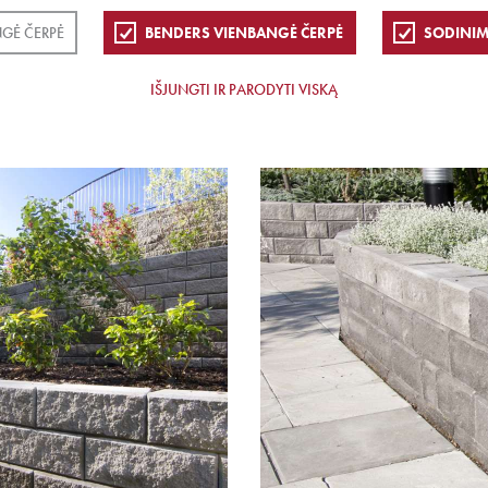
GĖ ČERPĖ
BENDERS VIENBANGĖ ČERPĖ
SODINIM
IŠJUNGTI IR PARODYTI VISKĄ