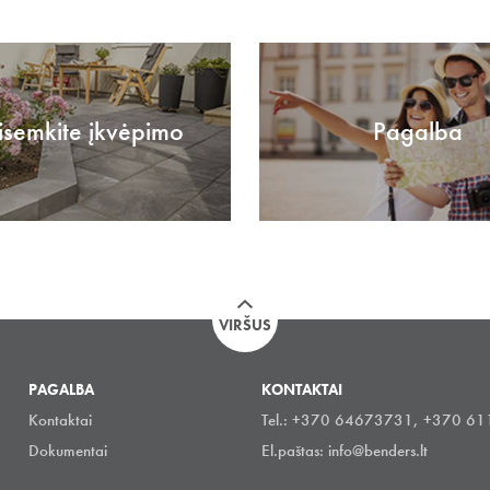
isemkite įkvėpimo
Pagalba
VIRŠUS
PAGALBA
KONTAKTAI
Kontaktai
Tel.: +370 64673731, +370 6
Dokumentai
El.paštas:
info@benders.lt