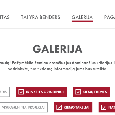
NTAS
TAI YRA BENDERS
GALERIJA
PAG
GALERIJA
iausią! Pažymėkite žemiau esančius jus dominančius kriterijus. 
pasirinksite, tuo tikslesnę informaciją jums bus suteikta.
ZDIS
TRINKELĖS GRINDINIUI
KIEMŲ ERDVĖS
VISUOMENINIAI PROJEKTAI
KIEMO TAKELIAI
NA