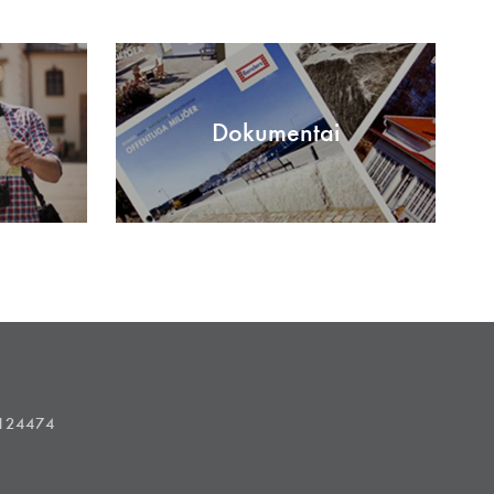
Dokumentai
1124474