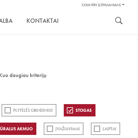
Pagalbos
COUNTRY (LITHUANIAN)
Įrankiai
nuoroda:
ALBA
KONTAKTAI
Kuo daugiau kriterijų
PLYTELĖS GRINDINIUI
STOGAS
TŪRALUS AKMUO
ĮVAŽIAVIMAI
LAIPTAI