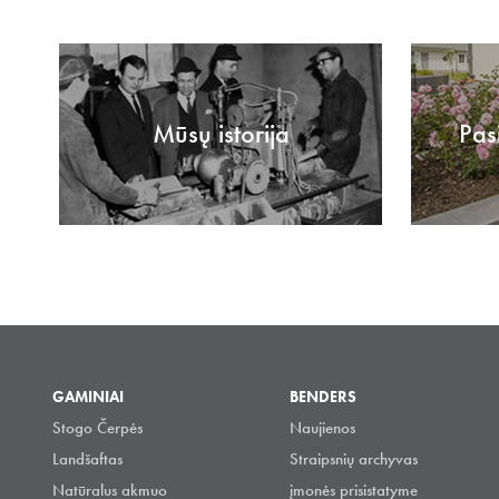
Mūsų istorija
Pas
GAMINIAI
BENDERS
Stogo Čerpės
Naujienos
Landšaftas
Straipsnių archyvas
Natūralus akmuo
įmonės prisistatyme