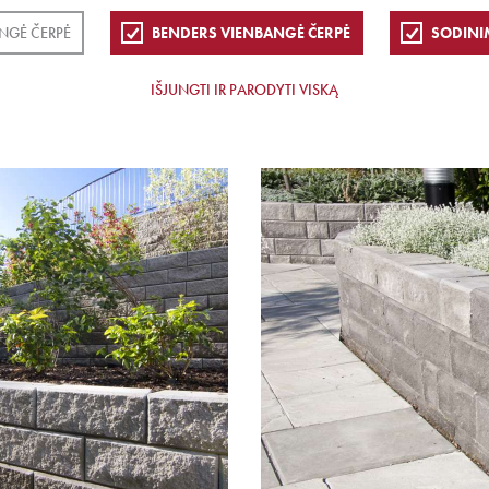
NGĖ ČERPĖ
BENDERS VIENBANGĖ ČERPĖ
SODINI
IŠJUNGTI IR PARODYTI VISKĄ