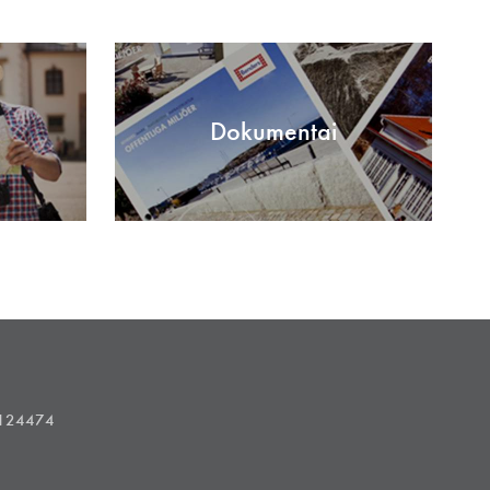
Dokumentai
1124474