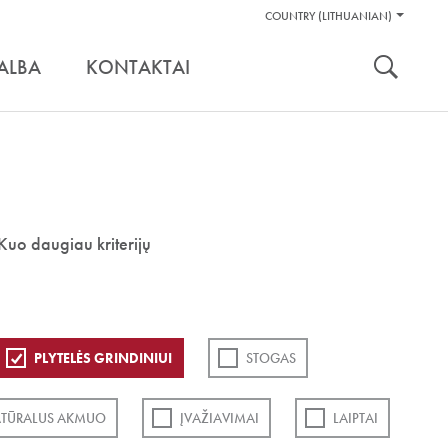
Pagalbos
COUNTRY (LITHUANIAN)
Įrankiai
nuoroda:
ALBA
KONTAKTAI
Kuo daugiau kriterijų
PLYTELĖS GRINDINIUI
STOGAS
TŪRALUS AKMUO
ĮVAŽIAVIMAI
LAIPTAI