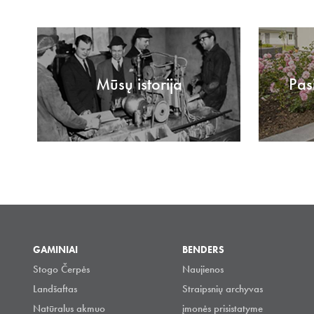
Mūsų istorija
Pas
GAMINIAI
BENDERS
Stogo Čerpės
Naujienos
Landšaftas
Straipsnių archyvas
Natūralus akmuo
įmonės prisistatyme