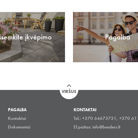
isemkite įkvėpimo
Pagalba
VIRŠUS
PAGALBA
KONTAKTAI
Kontaktai
Tel.: +370 64673731, +370 6
Dokumentai
El.paštas:
info@benders.lt