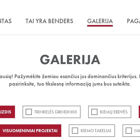
NTAS
TAI YRA BENDERS
GALERIJA
PAG
GALERIJA
iausią! Pažymėkite žemiau esančius jus dominančius kriterijus. 
pasirinksite, tuo tikslesnę informaciją jums bus suteikta.
IZDIS
TRINKELĖS GRINDINIUI
KIEMŲ ERDVĖS
VISUOMENINIAI PROJEKTAI
KIEMO TAKELIAI
NA