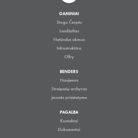
GAMINIAI
Stogo Čerpės
Landšaftas
Natūralus akmuo
Infrastruktūra
Olfry
BENDERS
Naujienos
Straipsnių archyvas
įmonės prisistatyme
PAGALBA
Kontaktai
Dokumentai