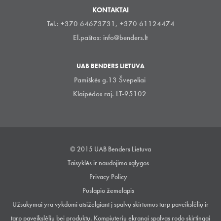
KONTAKTAI
Tel.: +370 64673731, +370 61124474
El.paštas:
info@benders.lt
UAB BENDERS LIETUVA
Pamiškės g.13 Švepeliai
Klaipėdos raj. LT-95102
© 2015 UAB Benders Lietuva
Taisyklės ir naudojimo sąlygos
Privacy Policy
Puslapio žemelapis
Užsakymai yra vykdomi atsiželgiant į spalvų skirtumus tarp paveikslėlių ir
tarp paveikslėlių bei produktų. Kompiuterių ekranai spalvas rodo skirtingai