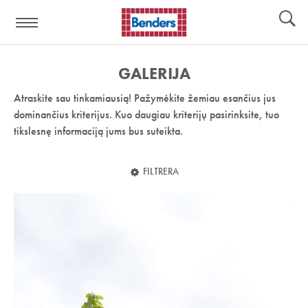
Pagalbos
Įrankiai
nuoroda:
GALERIJA
Atraskite sau tinkamiausią! Pažymėkite žemiau esančius jus
dominančius kriterijus. Kuo daugiau kriterijų pasirinksite, tuo
tikslesnę informaciją jums bus suteikta.
FILTRERA