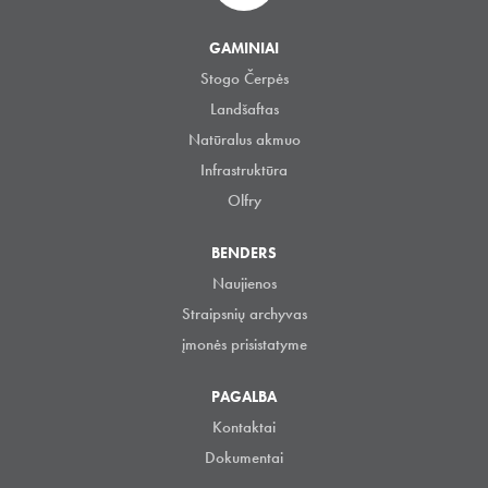
GAMINIAI
Stogo Čerpės
Landšaftas
Natūralus akmuo
Infrastruktūra
Olfry
BENDERS
Naujienos
Straipsnių archyvas
įmonės prisistatyme
PAGALBA
Kontaktai
Dokumentai