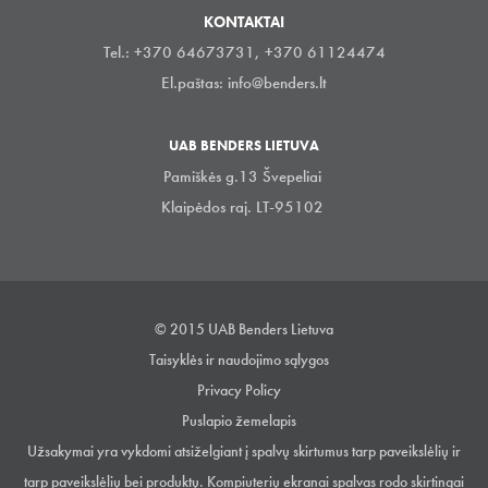
KONTAKTAI
Tel.: +370 64673731, +370 61124474
El.paštas:
info@benders.lt
UAB BENDERS LIETUVA
Pamiškės g.13 Švepeliai
Klaipėdos raj. LT-95102
© 2015 UAB Benders Lietuva
Taisyklės ir naudojimo sąlygos
Privacy Policy
Puslapio žemelapis
Užsakymai yra vykdomi atsiželgiant į spalvų skirtumus tarp paveikslėlių ir
tarp paveikslėlių bei produktų. Kompiuterių ekranai spalvas rodo skirtingai