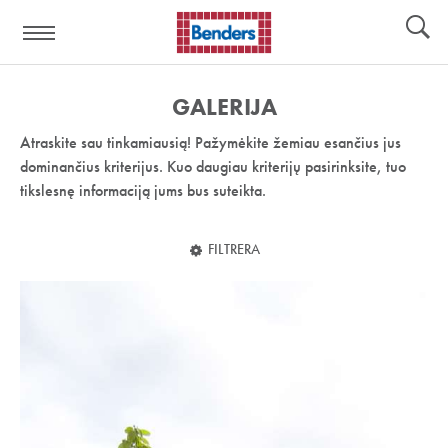
Pagalbos
Įrankiai
nuoroda:
GALERIJA
Atraskite sau tinkamiausią! Pažymėkite žemiau esančius jus
dominančius kriterijus. Kuo daugiau kriterijų pasirinksite, tuo
tikslesnę informaciją jums bus suteikta.
FILTRERA