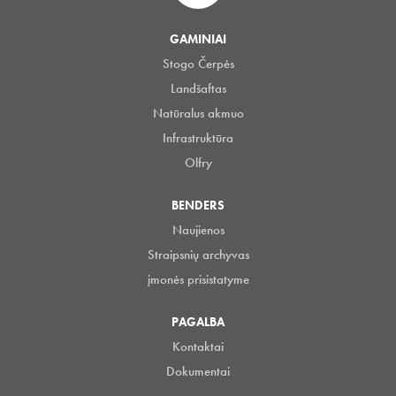
GAMINIAI
Stogo Čerpės
Landšaftas
Natūralus akmuo
Infrastruktūra
Olfry
BENDERS
Naujienos
Straipsnių archyvas
įmonės prisistatyme
PAGALBA
Kontaktai
Dokumentai