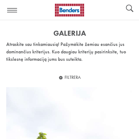
Pagalbos
Įrankiai
nuoroda:
GALERIJA
Atraskite sau tinkamiausią! Pažymėkite žemiau esančius jus
dominančius kriterijus. Kuo daugiau kriterijų pasirinksite, tuo
tikslesnę informaciją jums bus suteikta.
FILTRERA