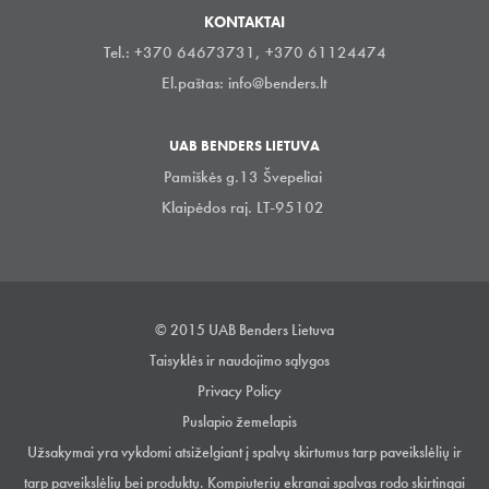
KONTAKTAI
Tel.: +370 64673731, +370 61124474
El.paštas:
info@benders.lt
UAB BENDERS LIETUVA
Pamiškės g.13 Švepeliai
Klaipėdos raj. LT-95102
© 2015 UAB Benders Lietuva
Taisyklės ir naudojimo sąlygos
Privacy Policy
Puslapio žemelapis
Užsakymai yra vykdomi atsiželgiant į spalvų skirtumus tarp paveikslėlių ir
tarp paveikslėlių bei produktų. Kompiuterių ekranai spalvas rodo skirtingai