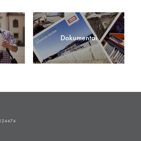
Dokumentai
1124474