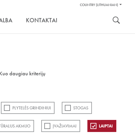
Pagalbos
COUNTRY (LITHUANIAN)
Įrankiai
nuoroda:
ALBA
KONTAKTAI
Kuo daugiau kriterijų
PLYTELĖS GRINDINIUI
STOGAS
TŪRALUS AKMUO
ĮVAŽIAVIMAI
LAIPTAI