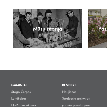
Mūsų istorija
Pas
GAMINIAI
BENDERS
Stogo Čerpės
Naujienos
Landšaftas
Straipsnių archyvas
Natūralus akmuo
įmonės prisistatyme