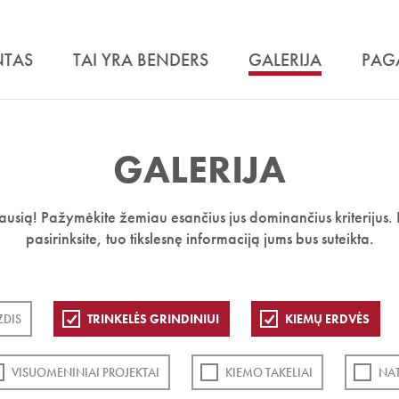
NTAS
TAI YRA BENDERS
GALERIJA
PAG
GALERIJA
iausią! Pažymėkite žemiau esančius jus dominančius kriterijus. 
pasirinksite, tuo tikslesnę informaciją jums bus suteikta.
ZDIS
TRINKELĖS GRINDINIUI
KIEMŲ ERDVĖS
VISUOMENINIAI PROJEKTAI
KIEMO TAKELIAI
NA