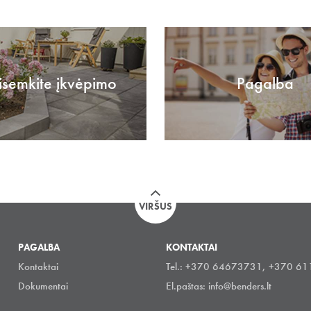
isemkite įkvėpimo
Pagalba
VIRŠUS
PAGALBA
KONTAKTAI
Kontaktai
Tel.: +370 64673731, +370 6
Dokumentai
El.paštas:
info@benders.lt