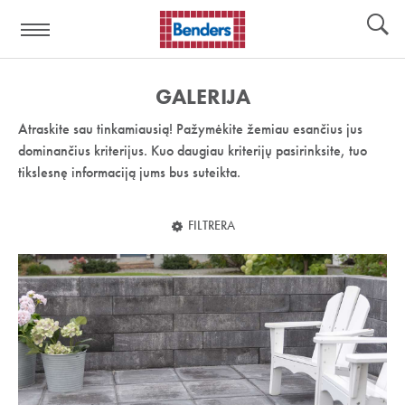
Pagalbos
Įrankiai
nuoroda:
GALERIJA
Atraskite sau tinkamiausią! Pažymėkite žemiau esančius jus
dominančius kriterijus. Kuo daugiau kriterijų pasirinksite, tuo
tikslesnę informaciją jums bus suteikta.
FILTRERA