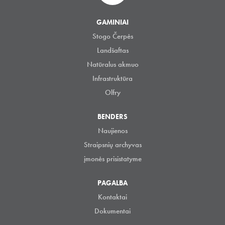
GAMINIAI
Stogo Čerpės
Landšaftas
Natūralus akmuo
Infrastruktūra
Olfry
BENDERS
Naujienos
Straipsnių archyvas
įmonės prisistatyme
PAGALBA
Kontaktai
Dokumentai