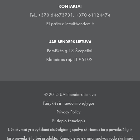
KONTAKTAI
Tel.: +370 64673731, +370 61124474
El.paštas:
info@benders.lt
UAB BENDERS LIETUVA
Pamiškės g.13 Švepeliai
Klaipėdos raj. LT-95102
© 2015 UAB Benders Lietuva
Taisyklės ir naudojimo sąlygos
Privacy Policy
Puslapio žemelapis
Užsakymai yra vykdomi atsiželgiant į spalvų skirtumus tarp paveikslėlių ir
tarp paveikslėlių bei produktų. Kompiuterių ekranai spalvas rodo skirtingai