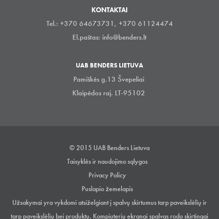
KONTAKTAI
Tel.: +370 64673731, +370 61124474
El.paštas:
info@benders.lt
UAB BENDERS LIETUVA
Pamiškės g.13 Švepeliai
Klaipėdos raj. LT-95102
© 2015 UAB Benders Lietuva
Taisyklės ir naudojimo sąlygos
Privacy Policy
Puslapio žemelapis
Užsakymai yra vykdomi atsiželgiant į spalvų skirtumus tarp paveikslėlių ir
tarp paveikslėlių bei produktų. Kompiuterių ekranai spalvas rodo skirtingai