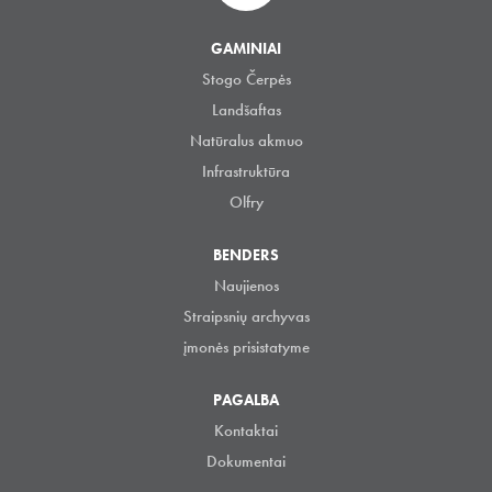
GAMINIAI
Stogo Čerpės
Landšaftas
Natūralus akmuo
Infrastruktūra
Olfry
BENDERS
Naujienos
Straipsnių archyvas
įmonės prisistatyme
PAGALBA
Kontaktai
Dokumentai