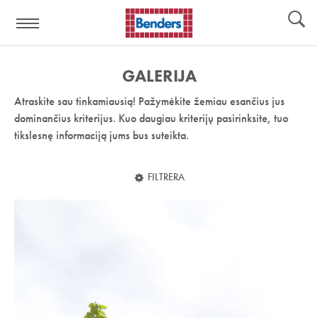
Pagalbos
Įrankiai
nuoroda:
GALERIJA
Atraskite sau tinkamiausią! Pažymėkite žemiau esančius jus
dominančius kriterijus. Kuo daugiau kriterijų pasirinksite, tuo
tikslesnę informaciją jums bus suteikta.
FILTRERA