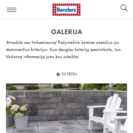
Pagalbos
Įrankiai
nuoroda:
GALERIJA
Atraskite sau tinkamiausią! Pažymėkite žemiau esančius jus
dominančius kriterijus. Kuo daugiau kriterijų pasirinksite, tuo
tikslesnę informaciją jums bus suteikta.
FILTRERA