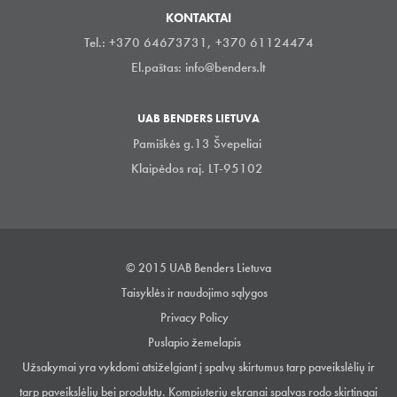
KONTAKTAI
Tel.: +370 64673731, +370 61124474
El.paštas:
info@benders.lt
UAB BENDERS LIETUVA
Pamiškės g.13 Švepeliai
Klaipėdos raj. LT-95102
© 2015 UAB Benders Lietuva
Taisyklės ir naudojimo sąlygos
Privacy Policy
Puslapio žemelapis
Užsakymai yra vykdomi atsiželgiant į spalvų skirtumus tarp paveikslėlių ir
tarp paveikslėlių bei produktų. Kompiuterių ekranai spalvas rodo skirtingai