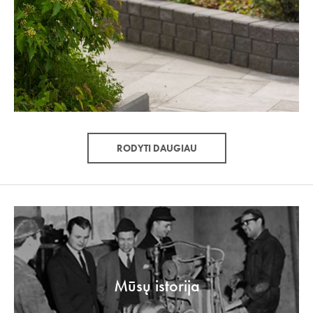
RODYTI DAUGIAU
Mūsų istorija