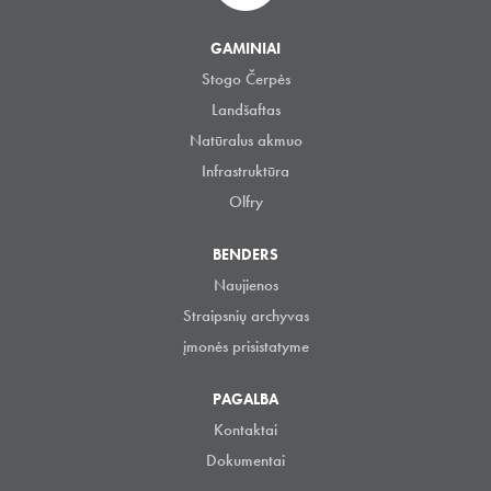
GAMINIAI
Stogo Čerpės
Landšaftas
Natūralus akmuo
Infrastruktūra
Olfry
BENDERS
Naujienos
Straipsnių archyvas
įmonės prisistatyme
PAGALBA
Kontaktai
Dokumentai