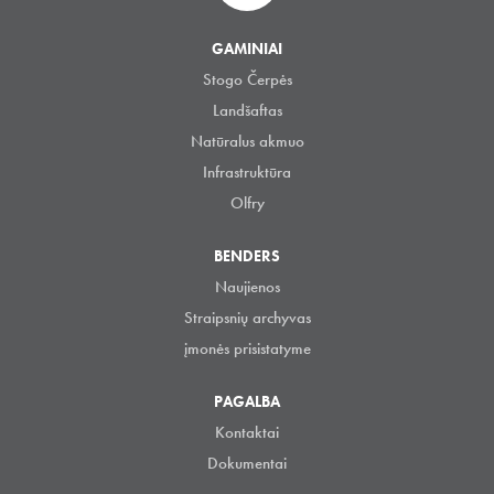
GAMINIAI
Stogo Čerpės
Landšaftas
Natūralus akmuo
Infrastruktūra
Olfry
BENDERS
Naujienos
Straipsnių archyvas
įmonės prisistatyme
PAGALBA
Kontaktai
Dokumentai