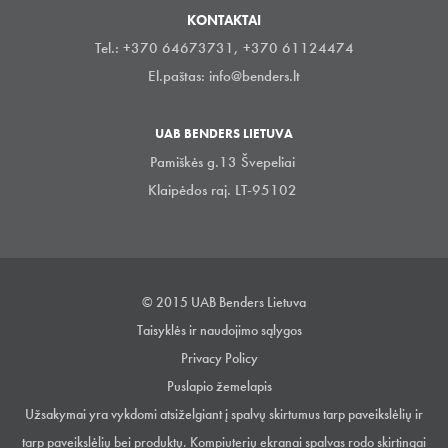
KONTAKTAI
Tel.: +370 64673731, +370 61124474
El.paštas:
info@benders.lt
UAB BENDERS LIETUVA
Pamiškės g.13 Švepeliai
Klaipėdos raj. LT-95102
© 2015 UAB Benders Lietuva
Taisyklės ir naudojimo sąlygos
Privacy Policy
Puslapio žemelapis
Užsakymai yra vykdomi atsiželgiant į spalvų skirtumus tarp paveikslėlių ir
tarp paveikslėlių bei produktų. Kompiuterių ekranai spalvas rodo skirtingai