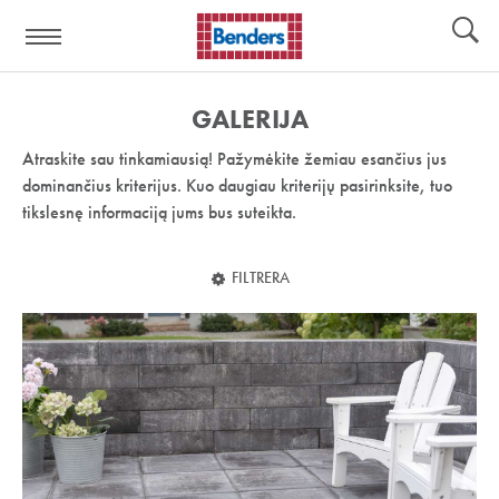
Pagalbos
Įrankiai
nuoroda:
GALERIJA
Atraskite sau tinkamiausią! Pažymėkite žemiau esančius jus
dominančius kriterijus. Kuo daugiau kriterijų pasirinksite, tuo
tikslesnę informaciją jums bus suteikta.
FILTRERA