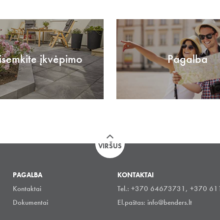
isemkite įkvėpimo
Pagalba
VIRŠUS
PAGALBA
KONTAKTAI
Kontaktai
Tel.: +370 64673731, +370 6
Dokumentai
El.paštas:
info@benders.lt