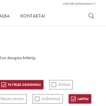
Pagalbos
COUNTRY (LITHUANIAN)
Įrankiai
nuoroda:
ALBA
KONTAKTAI
Kuo daugiau kriterijų
PLYTELĖS GRINDINIUI
STOGAS
TŪRALUS AKMUO
ĮVAŽIAVIMAI
LAIPTAI