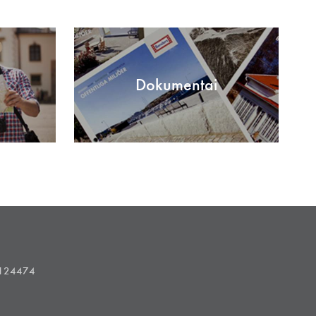
Dokumentai
1124474