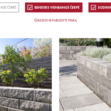
NGĖ ČERPĖ
BENDERS VIENBANGĖ ČERPĖ
SODINI
IŠJUNGTI IR PARODYTI VISKĄ