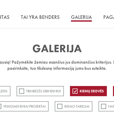
NTAS
TAI YRA BENDERS
GALERIJA
PAG
GALERIJA
iausią! Pažymėkite žemiau esančius jus dominančius kriterijus. 
pasirinksite, tuo tikslesnę informaciją jums bus suteikta.
ZDIS
TRINKELĖS GRINDINIUI
KIEMŲ ERDVĖS
VISUOMENINIAI PROJEKTAI
KIEMO TAKELIAI
NA