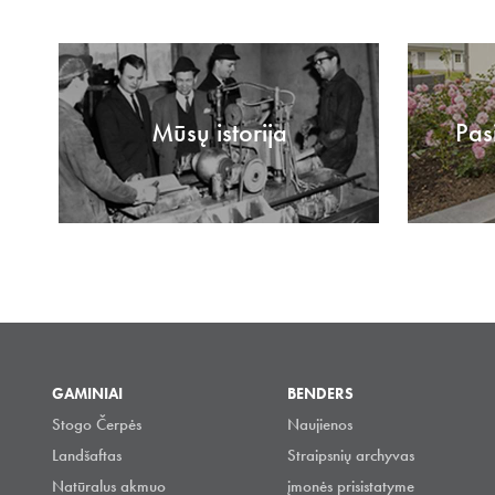
Mūsų istorija
Pas
GAMINIAI
BENDERS
Stogo Čerpės
Naujienos
Landšaftas
Straipsnių archyvas
Natūralus akmuo
įmonės prisistatyme