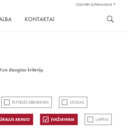
Pagalbos
COUNTRY (LITHUANIAN)
Įrankiai
nuoroda:
ALBA
KONTAKTAI
Kuo daugiau kriterijų
PLYTELĖS GRINDINIUI
STOGAS
ŪRALUS AKMUO
ĮVAŽIAVIMAI
LAIPTAI