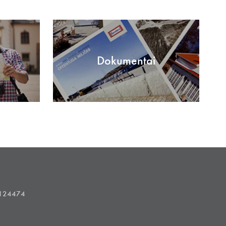
Dokumentai
1124474