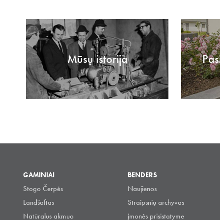
Mūsų istorija
Pas
GAMINIAI
BENDERS
Stogo Čerpės
Naujienos
Landšaftas
Straipsnių archyvas
Natūralus akmuo
įmonės prisistatyme