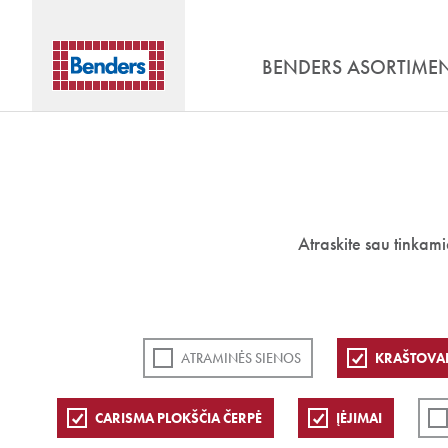
BENDERS ASORTIME
Atraskite sau tinkam
ATRAMINĖS SIENOS
KRAŠTOVAI
CARISMA PLOKŠČIA ČERPĖ
ĮĖJIMAI