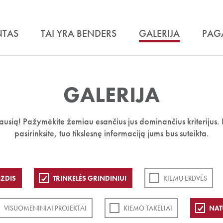
NTAS
TAI YRA BENDERS
GALERIJA
PAG
GALERIJA
iausią! Pažymėkite žemiau esančius jus dominančius kriterijus. 
pasirinksite, tuo tikslesnę informaciją jums bus suteikta.
ZDIS
TRINKELĖS GRINDINIUI
KIEMŲ ERDVĖS
VISUOMENINIAI PROJEKTAI
KIEMO TAKELIAI
NAT