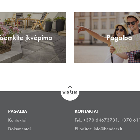
isemkite įkvėpimo
Pagalba
VIRŠUS
PAGALBA
KONTAKTAI
Kontaktai
Tel.: +370 64673731, +370 6
Dokumentai
El.paštas:
info@benders.lt