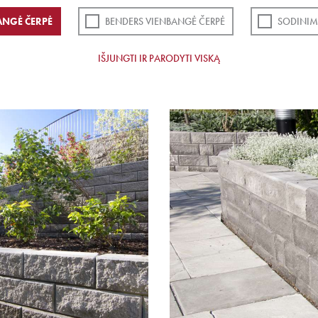
ANGĖ ČERPĖ
BENDERS VIENBANGĖ ČERPĖ
SODINIM
IŠJUNGTI IR PARODYTI VISKĄ