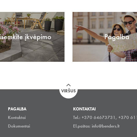
isemkite įkvėpimo
Pagalba
VIRŠUS
PAGALBA
KONTAKTAI
Kontaktai
Tel.: +370 64673731, +370 6
Dokumentai
El.paštas:
info@benders.lt