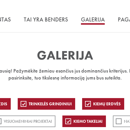
NTAS
TAI YRA BENDERS
GALERIJA
PAG
GALERIJA
iausią! Pažymėkite žemiau esančius jus dominančius kriterijus. 
pasirinksite, tuo tikslesnę informaciją jums bus suteikta.
ZDIS
TRINKELĖS GRINDINIUI
KIEMŲ ERDVĖS
VISUOMENINIAI PROJEKTAI
KIEMO TAKELIAI
NA