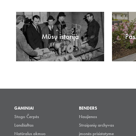
Mūsų istorija
Pas
GAMINIAI
BENDERS
Stogo Čerpės
Naujienos
Landšaftas
Straipsnių archyvas
Natūralus akmuo
įmonės prisistatyme