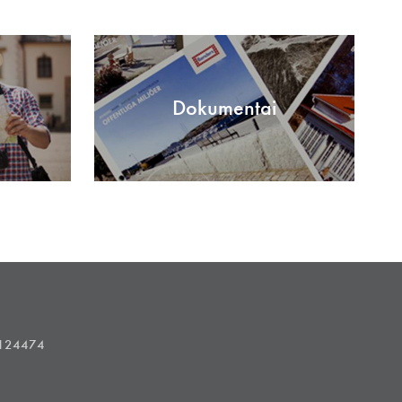
Dokumentai
1124474