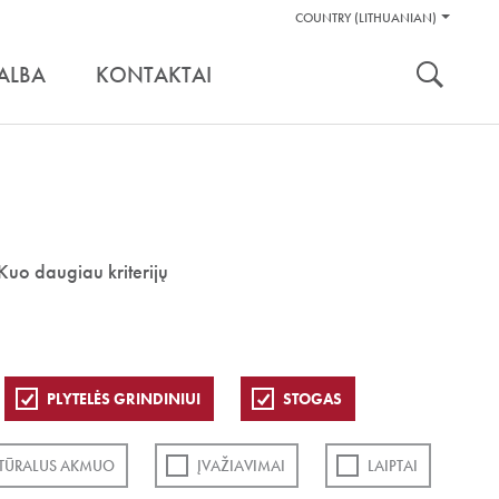
Pagalbos
COUNTRY (LITHUANIAN)
Įrankiai
nuoroda:
ALBA
KONTAKTAI
Kuo daugiau kriterijų
PLYTELĖS GRINDINIUI
STOGAS
TŪRALUS AKMUO
ĮVAŽIAVIMAI
LAIPTAI