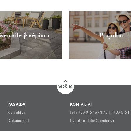
isemkite įkvėpimo
Pagalba
VIRŠUS
PAGALBA
KONTAKTAI
Kontaktai
Tel.: +370 64673731, +370 6
Dokumentai
El.paštas:
info@benders.lt