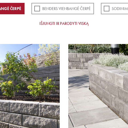
ANGĖ ČERPĖ
BENDERS VIENBANGĖ ČERPĖ
SODINIM
IŠJUNGTI IR PARODYTI VISKĄ