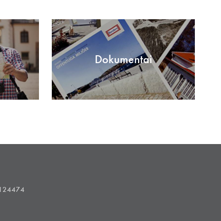
Dokumentai
1124474