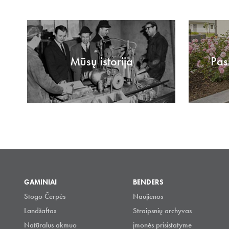
Mūsų istorija
Pas
GAMINIAI
BENDERS
Stogo Čerpės
Naujienos
Landšaftas
Straipsnių archyvas
Natūralus akmuo
įmonės prisistatyme