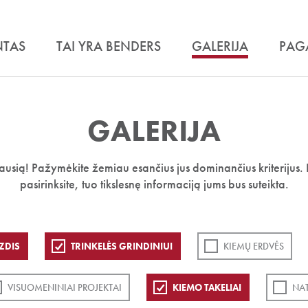
NTAS
TAI YRA BENDERS
GALERIJA
PAG
GALERIJA
iausią! Pažymėkite žemiau esančius jus dominančius kriterijus. 
pasirinksite, tuo tikslesnę informaciją jums bus suteikta.
ZDIS
TRINKELĖS GRINDINIUI
KIEMŲ ERDVĖS
VISUOMENINIAI PROJEKTAI
KIEMO TAKELIAI
NA