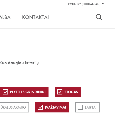
Pagalbos
COUNTRY (LITHUANIAN)
Įrankiai
nuoroda:
ALBA
KONTAKTAI
Kuo daugiau kriterijų
PLYTELĖS GRINDINIUI
STOGAS
TŪRALUS AKMUO
ĮVAŽIAVIMAI
LAIPTAI