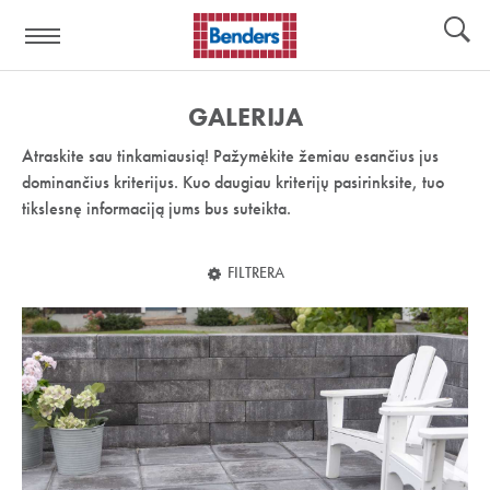
Pagalbos
Įrankiai
nuoroda:
GALERIJA
Atraskite sau tinkamiausią! Pažymėkite žemiau esančius jus
dominančius kriterijus. Kuo daugiau kriterijų pasirinksite, tuo
tikslesnę informaciją jums bus suteikta.
FILTRERA