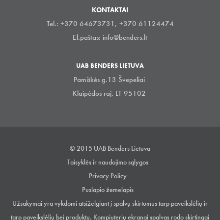
KONTAKTAI
Tel.: +370 64673731, +370 61124474
El.paštas:
info@benders.lt
UAB BENDERS LIETUVA
Pamiškės g.13 Švepeliai
Klaipėdos raj. LT-95102
© 2015 UAB Benders Lietuva
Taisyklės ir naudojimo sąlygos
Privacy Policy
Puslapio žemelapis
Užsakymai yra vykdomi atsiželgiant į spalvų skirtumus tarp paveikslėlių ir
tarp paveikslėlių bei produktų. Kompiuterių ekranai spalvas rodo skirtingai