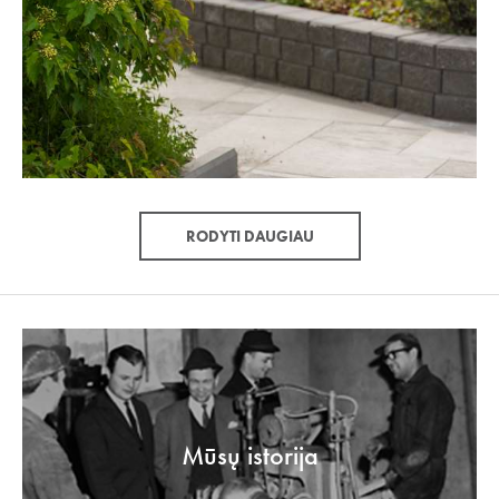
RODYTI DAUGIAU
Mūsų istorija