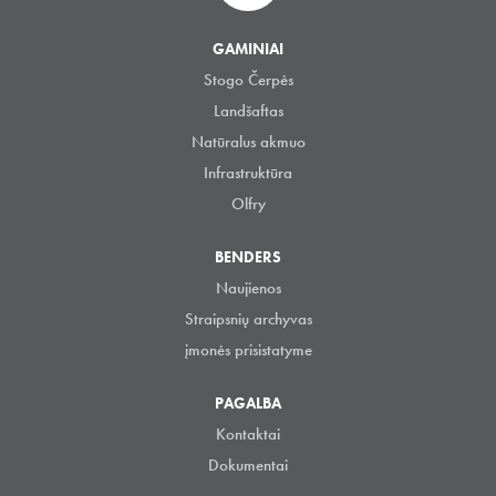
GAMINIAI
Stogo Čerpės
Landšaftas
Natūralus akmuo
Infrastruktūra
Olfry
BENDERS
Naujienos
Straipsnių archyvas
įmonės prisistatyme
PAGALBA
Kontaktai
Dokumentai