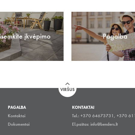
isemkite įkvėpimo
Pagalba
VIRŠUS
PAGALBA
KONTAKTAI
Kontaktai
Tel.: +370 64673731, +370 6
Dokumentai
El.paštas:
info@benders.lt