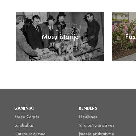
Mūsų istorija
Pas
GAMINIAI
BENDERS
Stogo Čerpės
Naujienos
Landšaftas
Straipsnių archyvas
Natūralus akmuo
įmonės prisistatyme