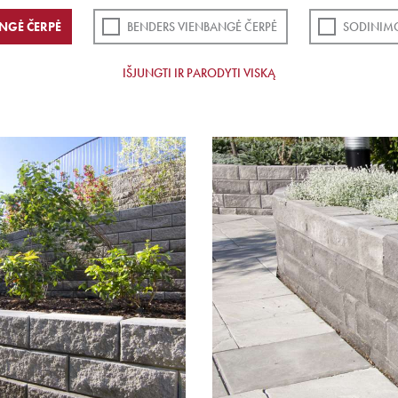
NGĖ ČERPĖ
BENDERS VIENBANGĖ ČERPĖ
SODINIMO
IŠJUNGTI IR PARODYTI VISKĄ