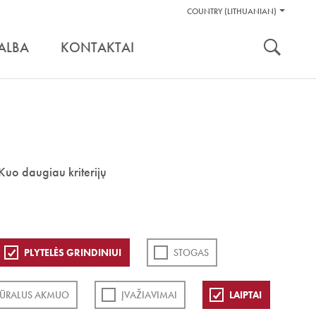
Pagalbos
COUNTRY (LITHUANIAN)
Įrankiai
nuoroda:
ALBA
KONTAKTAI
Kuo daugiau kriterijų
PLYTELĖS GRINDINIUI
STOGAS
ŪRALUS AKMUO
ĮVAŽIAVIMAI
LAIPTAI