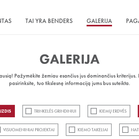
NTAS
TAI YRA BENDERS
GALERIJA
PAG
GALERIJA
iausią! Pažymėkite žemiau esančius jus dominančius kriterijus. 
pasirinksite, tuo tikslesnę informaciją jums bus suteikta.
IZDIS
TRINKELĖS GRINDINIUI
KIEMŲ ERDVĖS
VISUOMENINIAI PROJEKTAI
KIEMO TAKELIAI
NAT