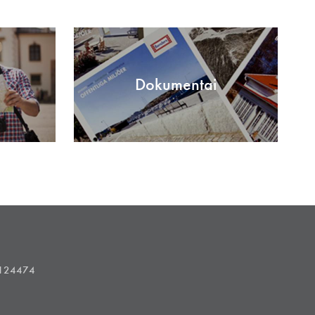
Dokumentai
1124474