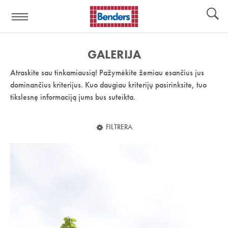
Pagalbos
Įrankiai
nuoroda:
GALERIJA
Atraskite sau tinkamiausią! Pažymėkite žemiau esančius jus
dominančius kriterijus. Kuo daugiau kriterijų pasirinksite, tuo
tikslesnę informaciją jums bus suteikta.
FILTRERA