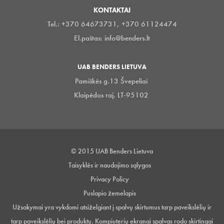
KONTAKTAI
Tel.: +370 64673731, +370 61124474
El.paštas:
info@benders.lt
UAB BENDERS LIETUVA
Pamiškės g.13 Švepeliai
Klaipėdos raj. LT-95102
© 2015 UAB Benders Lietuva
Taisyklės ir naudojimo sąlygos
Privacy Policy
Puslapio žemelapis
Užsakymai yra vykdomi atsiželgiant į spalvų skirtumus tarp paveikslėlių ir
tarp paveikslėlių bei produktų. Kompiuterių ekranai spalvas rodo skirtingai