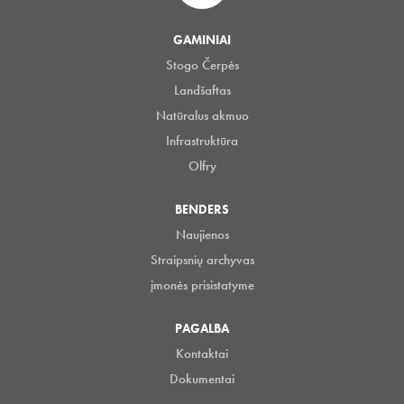
GAMINIAI
Stogo Čerpės
Landšaftas
Natūralus akmuo
Infrastruktūra
Olfry
BENDERS
Naujienos
Straipsnių archyvas
įmonės prisistatyme
PAGALBA
Kontaktai
Dokumentai