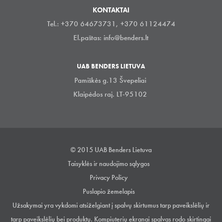
KONTAKTAI
Tel.: +370 64673731, +370 61124474
El.paštas:
info@benders.lt
UAB BENDERS LIETUVA
Pamiškės g.13 Švepeliai
Klaipėdos raj. LT-95102
© 2015 UAB Benders Lietuva
Taisyklės ir naudojimo sąlygos
Privacy Policy
Puslapio žemelapis
Užsakymai yra vykdomi atsiželgiant į spalvų skirtumus tarp paveikslėlių ir
tarp paveikslėlių bei produktų. Kompiuterių ekranai spalvas rodo skirtingai