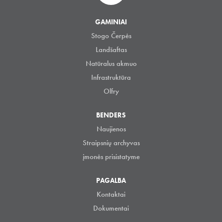
GAMINIAI
Stogo Čerpės
Landšaftas
Natūralus akmuo
Infrastruktūra
Olfry
BENDERS
Naujienos
Straipsnių archyvas
įmonės prisistatyme
PAGALBA
Kontaktai
Dokumentai