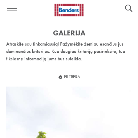
Pagalbos
Įrankiai
nuoroda:
GALERIJA
Atraskite sau tinkamiausią! Pažymėkite žemiau esančius jus
dominančius kriterijus. Kuo daugiau kriterijų pasirinksite, tuo
tikslesnę informaciją jums bus suteikta.
FILTRERA