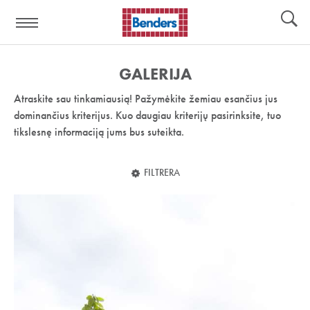
Pagalbos
Įrankiai
nuoroda:
GALERIJA
Atraskite sau tinkamiausią! Pažymėkite žemiau esančius jus
dominančius kriterijus. Kuo daugiau kriterijų pasirinksite, tuo
tikslesnę informaciją jums bus suteikta.
FILTRERA