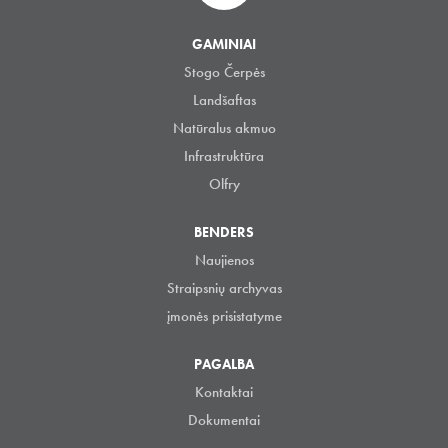
GAMINIAI
Stogo Čerpės
Landšaftas
Natūralus akmuo
Infrastruktūra
Olfry
BENDERS
Naujienos
Straipsnių archyvas
įmonės prisistatyme
PAGALBA
Kontaktai
Dokumentai