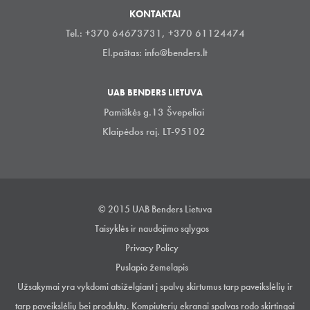
KONTAKTAI
Tel.: +370 64673731, +370 61124474
El.paštas:
info@benders.lt
UAB BENDERS LIETUVA
Pamiškės g.13 Švepeliai
Klaipėdos raj. LT-95102
© 2015 UAB Benders Lietuva
Taisyklės ir naudojimo sąlygos
Privacy Policy
Puslapio žemelapis
Užsakymai yra vykdomi atsiželgiant į spalvų skirtumus tarp paveikslėlių ir
tarp paveikslėlių bei produktų. Kompiuterių ekranai spalvas rodo skirtingai