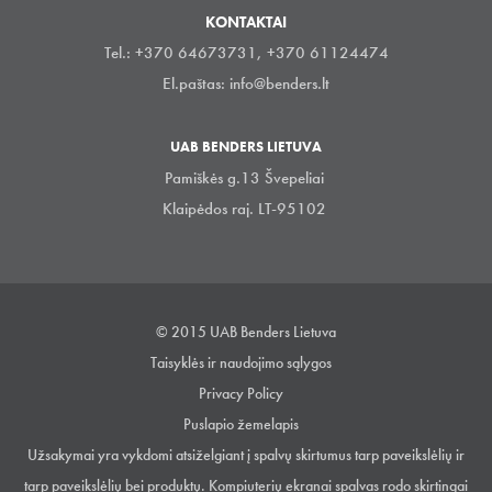
KONTAKTAI
Tel.: +370 64673731, +370 61124474
El.paštas:
info@benders.lt
UAB BENDERS LIETUVA
Pamiškės g.13 Švepeliai
Klaipėdos raj. LT-95102
© 2015 UAB Benders Lietuva
Taisyklės ir naudojimo sąlygos
Privacy Policy
Puslapio žemelapis
Užsakymai yra vykdomi atsiželgiant į spalvų skirtumus tarp paveikslėlių ir
tarp paveikslėlių bei produktų. Kompiuterių ekranai spalvas rodo skirtingai