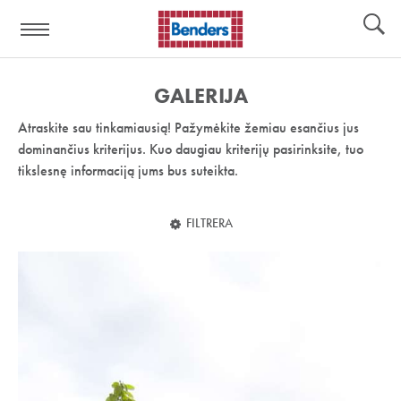
Pagalbos
Įrankiai
nuoroda:
GALERIJA
Atraskite sau tinkamiausią! Pažymėkite žemiau esančius jus
dominančius kriterijus. Kuo daugiau kriterijų pasirinksite, tuo
tikslesnę informaciją jums bus suteikta.
FILTRERA