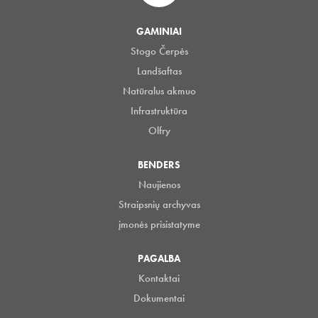
GAMINIAI
Stogo Čerpės
Landšaftas
Natūralus akmuo
Infrastruktūra
Olfry
BENDERS
Naujienos
Straipsnių archyvas
įmonės prisistatyme
PAGALBA
Kontaktai
Dokumentai