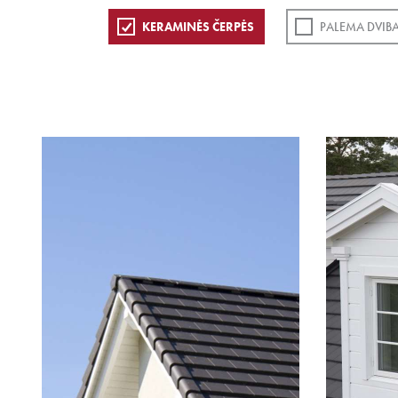
KERAMINĖS ČERPĖS
PALEMA DVIB