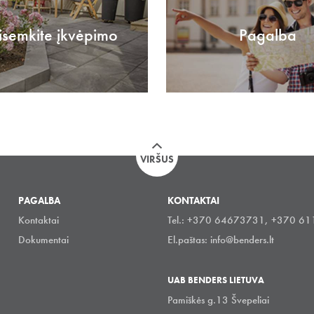
isemkite įkvėpimo
Pagalba
VIRŠUS
PAGALBA
KONTAKTAI
Kontaktai
Tel.: +370 64673731, +370 6
Dokumentai
El.paštas:
info@benders.lt
UAB BENDERS LIETUVA
Pamiškės g.13 Švepeliai