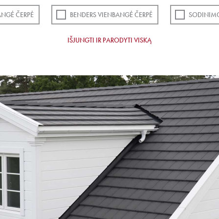
ANGĖ ČERPĖ
BENDERS VIENBANGĖ ČERPĖ
SODINIMO
IŠJUNGTI IR PARODYTI VISKĄ