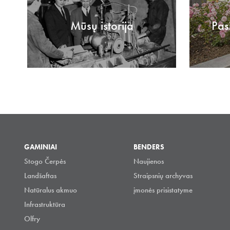
Mūsų istorija
Pas
GAMINIAI
BENDERS
Stogo Čerpės
Naujienos
Landšaftas
Straipsnių archyvas
Natūralus akmuo
įmonės prisistatyme
Infrastruktūra
Olfry