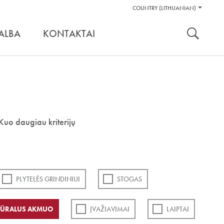
Pagalbos
COUNTRY (LITHUANIAN)
Įrankiai
nuoroda:
ALBA
KONTAKTAI
Kuo daugiau kriterijų
PLYTELĖS GRINDINIUI
STOGAS
ŪRALUS AKMUO
ĮVAŽIAVIMAI
LAIPTAI