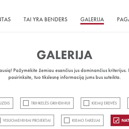
NTAS
TAI YRA BENDERS
GALERIJA
PAG
GALERIJA
iausią! Pažymėkite žemiau esančius jus dominančius kriterijus. 
pasirinksite, tuo tikslesnę informaciją jums bus suteikta.
IZDIS
TRINKELĖS GRINDINIUI
KIEMŲ ERDVĖS
VISUOMENINIAI PROJEKTAI
KIEMO TAKELIAI
NAT