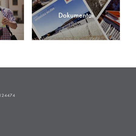
Dokumentai
1124474