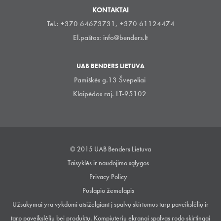
KONTAKTAI
Tel.: +370 64673731, +370 61124474
El.paštas:
info@benders.lt
UAB BENDERS LIETUVA
Pamiškės g.13 Švepeliai
Klaipėdos raj. LT-95102
© 2015 UAB Benders Lietuva
Taisyklės ir naudojimo sąlygos
Privacy Policy
Puslapio žemelapis
Užsakymai yra vykdomi atsiželgiant į spalvų skirtumus tarp paveikslėlių ir
tarp paveikslėlių bei produktų. Kompiuterių ekranai spalvas rodo skirtingai