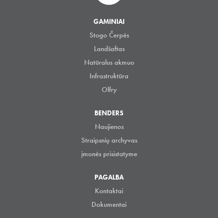
GAMINIAI
Stogo Čerpės
Landšaftas
Natūralus akmuo
Infrastruktūra
Olfry
BENDERS
Naujienos
Straipsnių archyvas
įmonės prisistatyme
PAGALBA
Kontaktai
Dokumentai