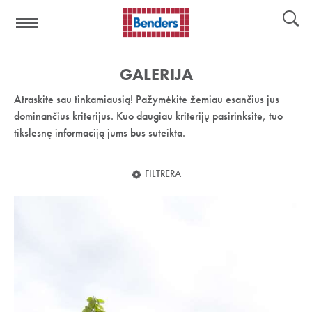
Pagalbos
Įrankiai
nuoroda:
GALERIJA
Atraskite sau tinkamiausią! Pažymėkite žemiau esančius jus
dominančius kriterijus. Kuo daugiau kriterijų pasirinksite, tuo
tikslesnę informaciją jums bus suteikta.
FILTRERA