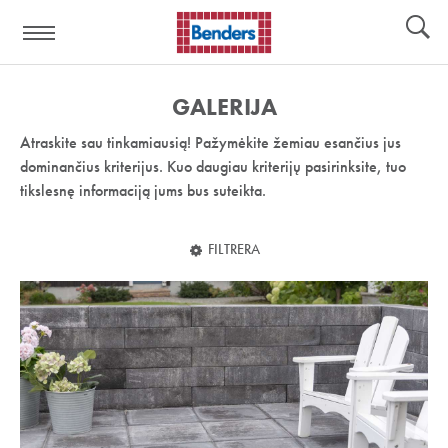
Pagalbos
Įrankiai
nuoroda:
GALERIJA
Atraskite sau tinkamiausią! Pažymėkite žemiau esančius jus
dominančius kriterijus. Kuo daugiau kriterijų pasirinksite, tuo
tikslesnę informaciją jums bus suteikta.
FILTRERA