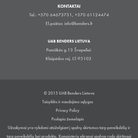
KONTAKTAI
Tel.: +370 64673731, +370 61124474
El.paštas:
info@benders.lt
UAB BENDERS LIETUVA
Pamiškės g.13 Švepeliai
Klaipėdos raj. LT-95102
© 2015 UAB Benders Lietuva
Taisyklės ir naudojimo sąlygos
Privacy Policy
Puslapio žemelapis
Užsakymai yra vykdomi atsiželgiant į spalvų skirtumus tarp paveikslėlių ir
tarp paveikslėlių bei produktų. Kompiuterių ekranai spalvas rodo skirtingai