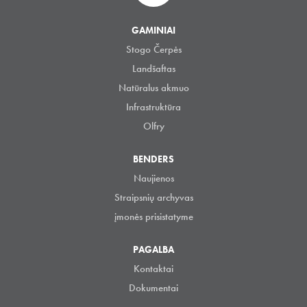
GAMINIAI
Stogo Čerpės
Landšaftas
Natūralus akmuo
Infrastruktūra
Olfry
BENDERS
Naujienos
Straipsnių archyvas
įmonės prisistatyme
PAGALBA
Kontaktai
Dokumentai