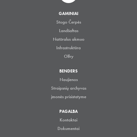
GAMINIAI
Stogo Čerpės
Landšaftas
Natūralus akmuo
Infrastruktūra
Olfry
BENDERS
Naujienos
Straipsnių archyvas
įmonės prisistatyme
PAGALBA
Kontaktai
Dokumentai