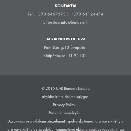
KONTAKTAI
Tel.: +370 64673731, +370 61124474
El.paštas:
info@benders.lt
UAB BENDERS LIETUVA
Pamiškės g.13 Švepeliai
Klaipėdos raj. LT-95102
© 2015 UAB Benders Lietuva
Taisyklės ir naudojimo sąlygos
Privacy Policy
Puslapio žemelapis
Užsakymai yra vykdomi atsiželgiant į spalvų skirtumus tarp paveikslėlių ir
tarp paveikslėlių bei produktų. Kompiuterių ekranai spalvas rodo skirtingai