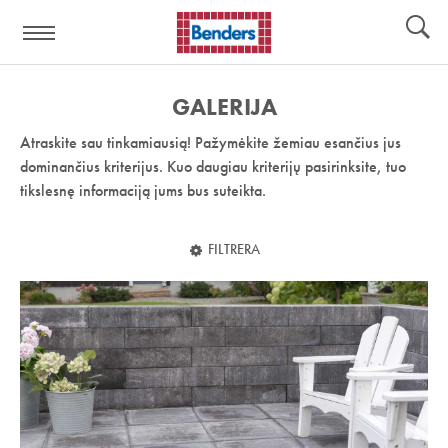
Pagalbos
Įrankiai
nuoroda:
GALERIJA
Atraskite sau tinkamiausią! Pažymėkite žemiau esančius jus
dominančius kriterijus. Kuo daugiau kriterijų pasirinksite, tuo
tikslesnę informaciją jums bus suteikta.
FILTRERA