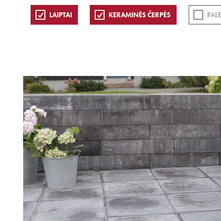
LAIPTAI
KERAMINĖS ČERPĖS
PAL