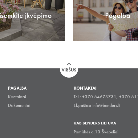
isemkite įkvėpimo
Pagalba
VIRŠUS
PAGALBA
KONTAKTAI
Kontaktai
Tel.: +370 64673731, +370 6
Dokumentai
El.paštas:
info@benders.lt
UAB BENDERS LIETUVA
Pamiškės g.13 Švepeliai