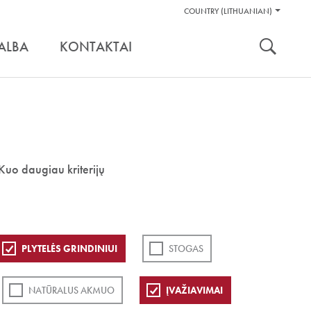
Pagalbos
COUNTRY (LITHUANIAN)
Įrankiai
nuoroda:
ALBA
KONTAKTAI
Kuo daugiau kriterijų
PLYTELĖS GRINDINIUI
STOGAS
NATŪRALUS AKMUO
ĮVAŽIAVIMAI