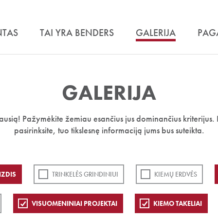
NTAS
TAI YRA BENDERS
GALERIJA
PAG
GALERIJA
iausią! Pažymėkite žemiau esančius jus dominančius kriterijus. 
pasirinksite, tuo tikslesnę informaciją jums bus suteikta.
IZDIS
TRINKELĖS GRINDINIUI
KIEMŲ ERDVĖS
VISUOMENINIAI PROJEKTAI
KIEMO TAKELIAI