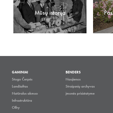
Mūsų istorija
Pas
GAMINIAI
BENDERS
Stogo Čerpės
Naujienos
Landšaftas
Straipsnių archyvas
Natūralus akmuo
įmonės prisistatyme
Infrastruktūra
Olfry