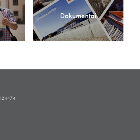
Dokumentai
1124474