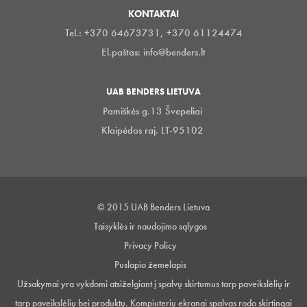
KONTAKTAI
Tel.: +370 64673731, +370 61124474
El.paštas:
info@benders.lt
UAB BENDERS LIETUVA
Pamiškės g.13 Švepeliai
Klaipėdos raj. LT-95102
© 2015 UAB Benders Lietuva
Taisyklės ir naudojimo sąlygos
Privacy Policy
Puslapio žemelapis
Užsakymai yra vykdomi atsiželgiant į spalvų skirtumus tarp paveikslėlių ir
tarp paveikslėlių bei produktų. Kompiuterių ekranai spalvas rodo skirtingai