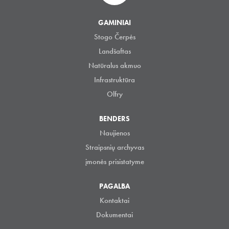
GAMINIAI
Stogo Čerpės
Landšaftas
Natūralus akmuo
Infrastruktūra
Olfry
BENDERS
Naujienos
Straipsnių archyvas
įmonės prisistatyme
PAGALBA
Kontaktai
Dokumentai