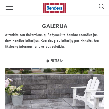
Pagalbos
Įrankiai
nuoroda:
GALERIJA
Atraskite sau tinkamiausią! Pažymėkite žemiau esančius jus
dominančius kriterijus. Kuo daugiau kriterijų pasirinksite, tuo
tikslesnę informaciją jums bus suteikta.
FILTRERA