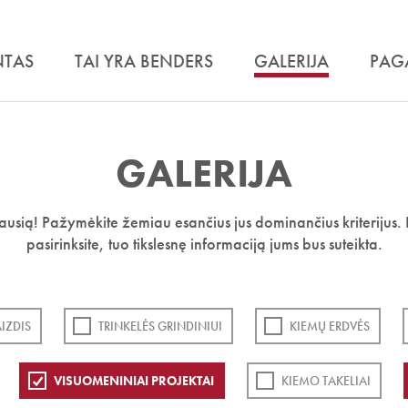
NTAS
TAI YRA BENDERS
GALERIJA
PAG
GALERIJA
iausią! Pažymėkite žemiau esančius jus dominančius kriterijus. 
pasirinksite, tuo tikslesnę informaciją jums bus suteikta.
IZDIS
TRINKELĖS GRINDINIUI
KIEMŲ ERDVĖS
VISUOMENINIAI PROJEKTAI
KIEMO TAKELIAI