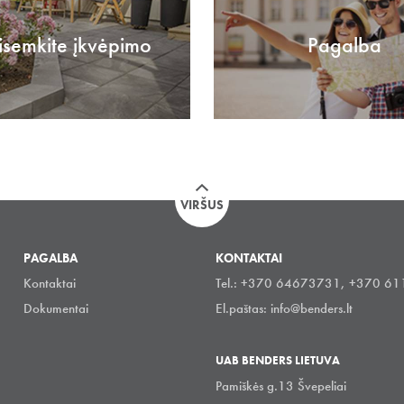
isemkite įkvėpimo
Pagalba
VIRŠUS
PAGALBA
KONTAKTAI
Kontaktai
Tel.: +370 64673731, +370 6
Dokumentai
El.paštas:
info@benders.lt
UAB BENDERS LIETUVA
Pamiškės g.13 Švepeliai