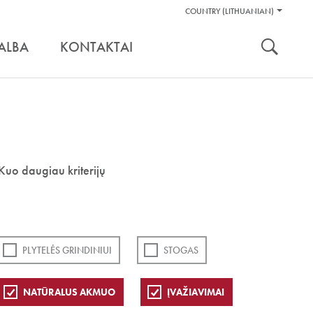
Pagalbos
COUNTRY (LITHUANIAN)
Įrankiai
nuoroda:
ALBA
KONTAKTAI
Kuo daugiau kriterijų
PLYTELĖS GRINDINIUI
STOGAS
NATŪRALUS AKMUO
ĮVAŽIAVIMAI