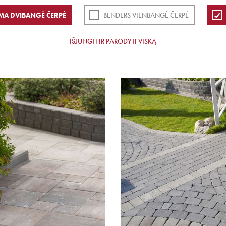
MA DVIBANGĖ ČERPĖ
BENDERS VIENBANGĖ ČERPĖ
IŠJUNGTI IR PARODYTI VISKĄ