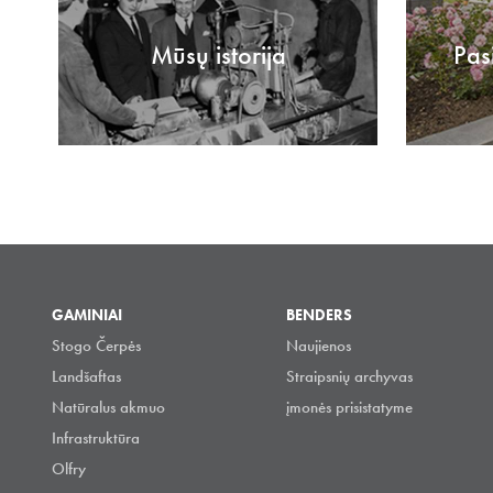
Mūsų istorija
Pas
GAMINIAI
BENDERS
Stogo Čerpės
Naujienos
Landšaftas
Straipsnių archyvas
Natūralus akmuo
įmonės prisistatyme
Infrastruktūra
Olfry