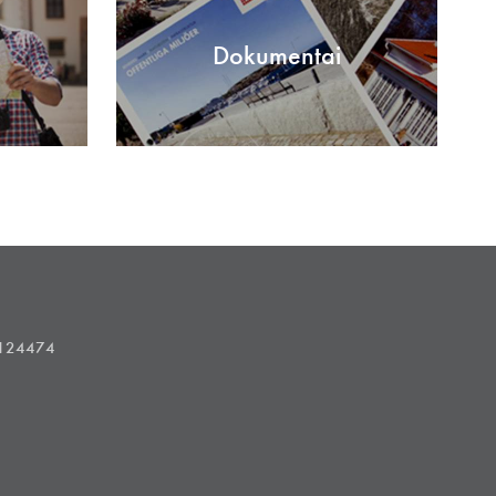
Dokumentai
1124474