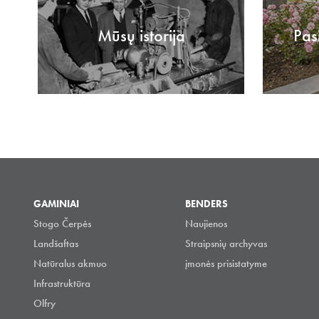
Mūsų istorija
Pas
GAMINIAI
BENDERS
Stogo Čerpės
Naujienos
Landšaftas
Straipsnių archyvas
Natūralus akmuo
įmonės prisistatyme
Infrastruktūra
Olfry