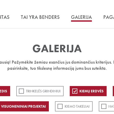
NTAS
TAI YRA BENDERS
GALERIJA
PAG
GALERIJA
iausią! Pažymėkite žemiau esančius jus dominančius kriterijus. 
pasirinksite, tuo tikslesnę informaciją jums bus suteikta.
ZDIS
TRINKELĖS GRINDINIUI
KIEMŲ ERDVĖS
VISUOMENINIAI PROJEKTAI
KIEMO TAKELIAI
NA