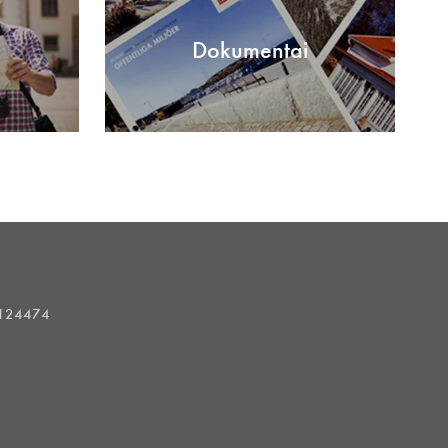
Dokumentai
1124474