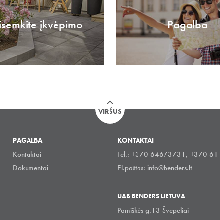
isemkite įkvėpimo
Pagalba
VIRŠUS
PAGALBA
KONTAKTAI
Kontaktai
Tel.: +370 64673731, +370 6
Dokumentai
El.paštas:
info@benders.lt
UAB BENDERS LIETUVA
Pamiškės g.13 Švepeliai