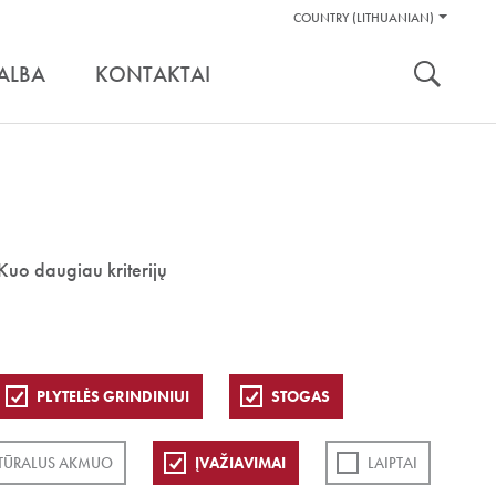
Pagalbos
COUNTRY (LITHUANIAN)
Įrankiai
nuoroda:
ALBA
KONTAKTAI
Kuo daugiau kriterijų
PLYTELĖS GRINDINIUI
STOGAS
TŪRALUS AKMUO
ĮVAŽIAVIMAI
LAIPTAI