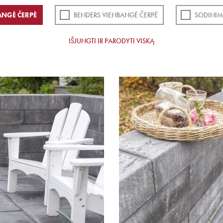
ANGĖ ČERPĖ
BENDERS VIENBANGĖ ČERPĖ
SODINIM
IŠJUNGTI IR PARODYTI VISKĄ