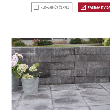
KERAMINĖS ČERPĖS
PALEMA DVIB