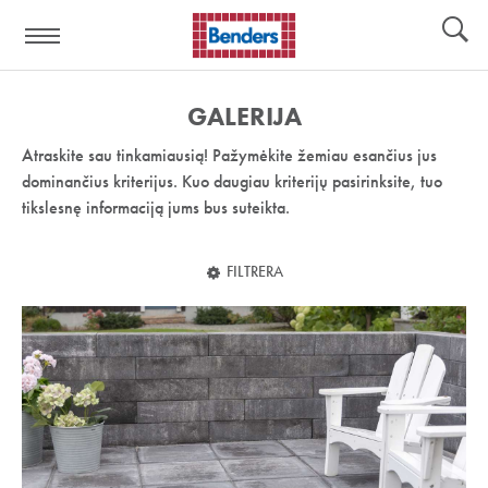
Pagalbos
Įrankiai
nuoroda:
GALERIJA
Atraskite sau tinkamiausią! Pažymėkite žemiau esančius jus
dominančius kriterijus. Kuo daugiau kriterijų pasirinksite, tuo
tikslesnę informaciją jums bus suteikta.
FILTRERA