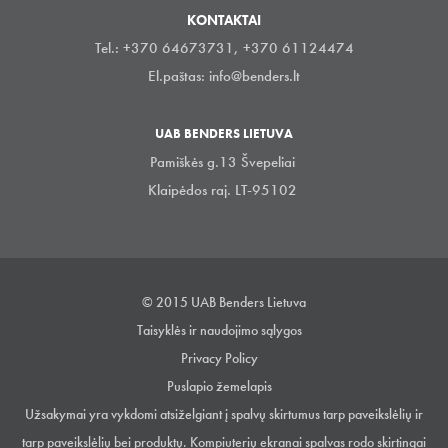
KONTAKTAI
Tel.: +370 64673731, +370 61124474
El.paštas:
info@benders.lt
UAB BENDERS LIETUVA
Pamiškės g.13 Švepeliai
Klaipėdos raj. LT-95102
© 2015 UAB Benders Lietuva
Taisyklės ir naudojimo sąlygos
Privacy Policy
Puslapio žemelapis
Užsakymai yra vykdomi atsiželgiant į spalvų skirtumus tarp paveikslėlių ir
tarp paveikslėlių bei produktų. Kompiuterių ekranai spalvas rodo skirtingai