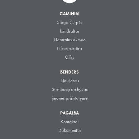
GAMINIAI
Stogo Čerpės
Landšaftas
Natūralus akmuo
Infrastruktūra
Olfry
BENDERS
Naujienos
Straipsnių archyvas
įmonės prisistatyme
PAGALBA
Kontaktai
Dokumentai