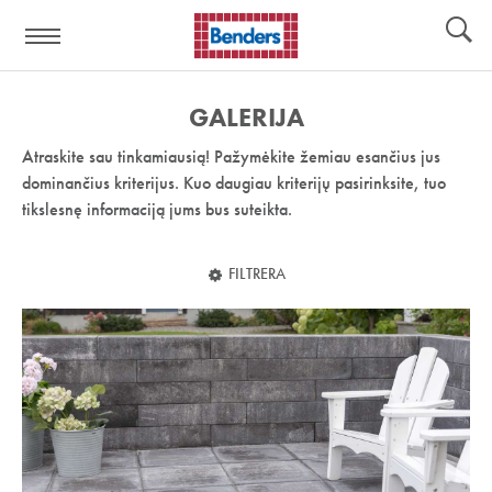
Pagalbos
Įrankiai
nuoroda:
GALERIJA
Atraskite sau tinkamiausią! Pažymėkite žemiau esančius jus
dominančius kriterijus. Kuo daugiau kriterijų pasirinksite, tuo
tikslesnę informaciją jums bus suteikta.
FILTRERA