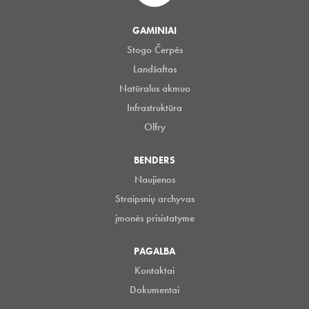
GAMINIAI
Stogo Čerpės
Landšaftas
Natūralus akmuo
Infrastruktūra
Olfry
BENDERS
Naujienos
Straipsnių archyvas
įmonės prisistatyme
PAGALBA
Kontaktai
Dokumentai