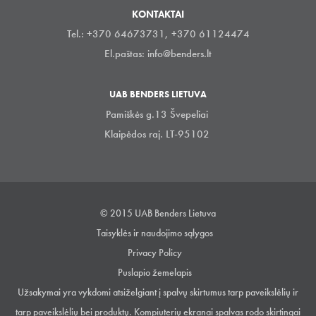
KONTAKTAI
Tel.: +370 64673731, +370 61124474
El.paštas:
info@benders.lt
UAB BENDERS LIETUVA
Pamiškės g.13 Švepeliai
Klaipėdos raj. LT-95102
© 2015 UAB Benders Lietuva
Taisyklės ir naudojimo sąlygos
Privacy Policy
Puslapio žemelapis
Užsakymai yra vykdomi atsiželgiant į spalvų skirtumus tarp paveikslėlių ir
tarp paveikslėlių bei produktų. Kompiuterių ekranai spalvas rodo skirtingai