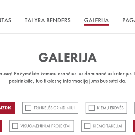
NTAS
TAI YRA BENDERS
GALERIJA
PAG
GALERIJA
iausią! Pažymėkite žemiau esančius jus dominančius kriterijus. 
pasirinksite, tuo tikslesnę informaciją jums bus suteikta.
IZDIS
TRINKELĖS GRINDINIUI
KIEMŲ ERDVĖS
VISUOMENINIAI PROJEKTAI
KIEMO TAKELIAI