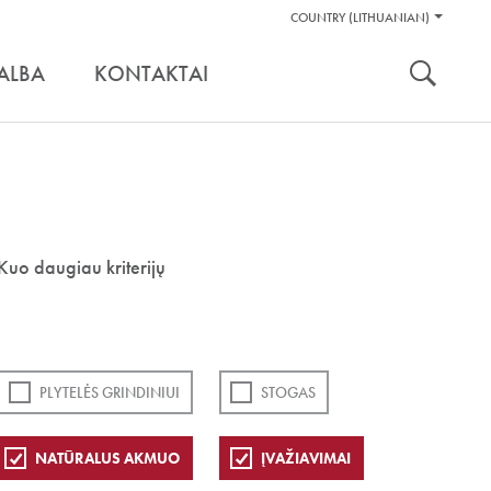
Pagalbos
COUNTRY (LITHUANIAN)
Įrankiai
nuoroda:
ALBA
KONTAKTAI
Kuo daugiau kriterijų
PLYTELĖS GRINDINIUI
STOGAS
NATŪRALUS AKMUO
ĮVAŽIAVIMAI