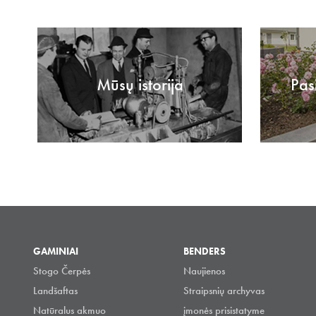
Mūsų istorija
Pas
GAMINIAI
BENDERS
Stogo Čerpės
Naujienos
Landšaftas
Straipsnių archyvas
Natūralus akmuo
įmonės prisistatyme