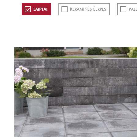
LAIPTAI
KERAMINĖS ČERPĖS
PAL