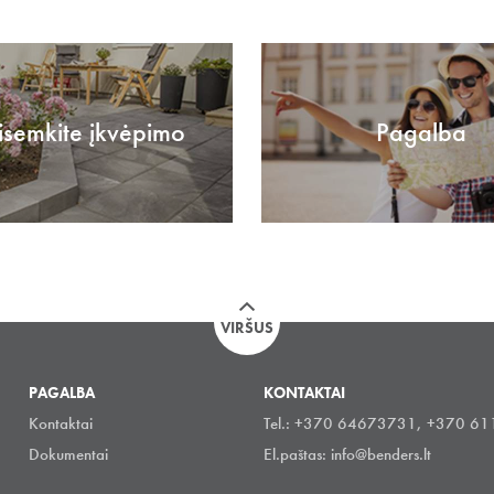
isemkite įkvėpimo
Pagalba
VIRŠUS
PAGALBA
KONTAKTAI
Kontaktai
Tel.: +370 64673731, +370 6
Dokumentai
El.paštas:
info@benders.lt