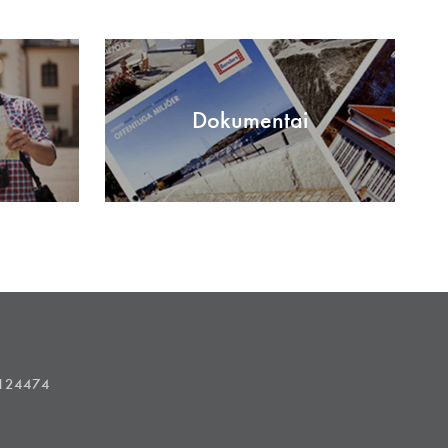
Dokumentai
1124474