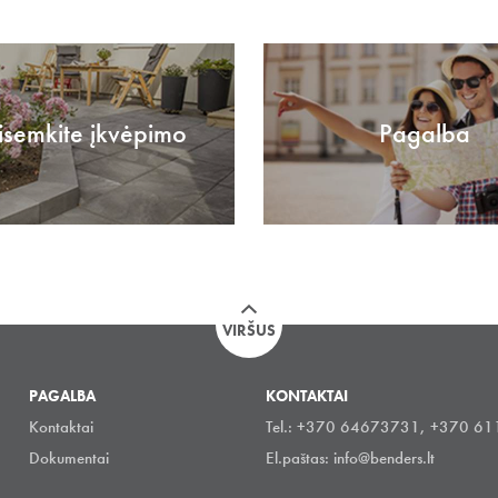
isemkite įkvėpimo
Pagalba
VIRŠUS
PAGALBA
KONTAKTAI
Kontaktai
Tel.: +370 64673731, +370 6
Dokumentai
El.paštas:
info@benders.lt