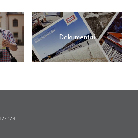
Dokumentai
1124474