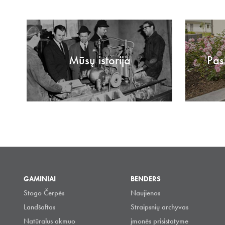
Mūsų istorija
Pas
GAMINIAI
BENDERS
Stogo Čerpės
Naujienos
Landšaftas
Straipsnių archyvas
Natūralus akmuo
įmonės prisistatyme