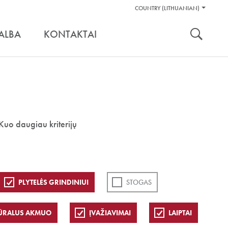
Pagalbos
COUNTRY (LITHUANIAN)
Įrankiai
nuoroda:
ALBA
KONTAKTAI
Kuo daugiau kriterijų
PLYTELĖS GRINDINIUI
STOGAS
ŪRALUS AKMUO
ĮVAŽIAVIMAI
LAIPTAI