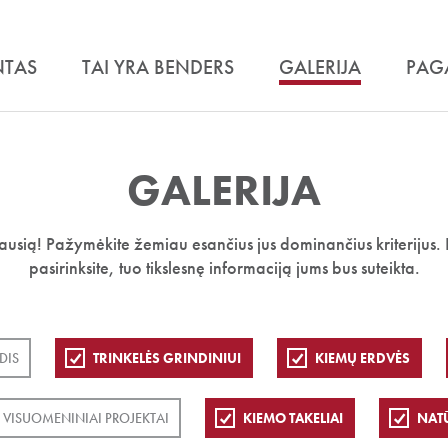
NTAS
TAI YRA BENDERS
GALERIJA
PAG
GALERIJA
iausią! Pažymėkite žemiau esančius jus dominančius kriterijus. 
pasirinksite, tuo tikslesnę informaciją jums bus suteikta.
DIS
TRINKELĖS GRINDINIUI
KIEMŲ ERDVĖS
VISUOMENINIAI PROJEKTAI
KIEMO TAKELIAI
NAT