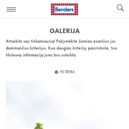
Pagalbos
Įrankiai
nuoroda:
GALERIJA
Atraskite sau tinkamiausią! Pažymėkite žemiau esančius jus
dominančius kriterijus. Kuo daugiau kriterijų pasirinksite, tuo
tikslesnę informaciją jums bus suteikta.
FILTRERA