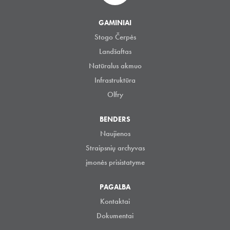
GAMINIAI
Stogo Čerpės
Landšaftas
Natūralus akmuo
Infrastruktūra
Olfry
BENDERS
Naujienos
Straipsnių archyvas
įmonės prisistatyme
PAGALBA
Kontaktai
Dokumentai