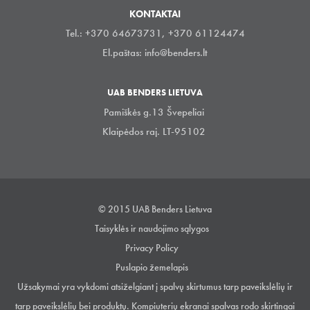
KONTAKTAI
Tel.: +370 64673731, +370 61124474
El.paštas:
info@benders.lt
UAB BENDERS LIETUVA
Pamiškės g.13 Švepeliai
Klaipėdos raj. LT-95102
© 2015 UAB Benders Lietuva
Taisyklės ir naudojimo sąlygos
Privacy Policy
Puslapio žemelapis
Užsakymai yra vykdomi atsiželgiant į spalvų skirtumus tarp paveikslėlių ir
tarp paveikslėlių bei produktų. Kompiuterių ekranai spalvas rodo skirtingai