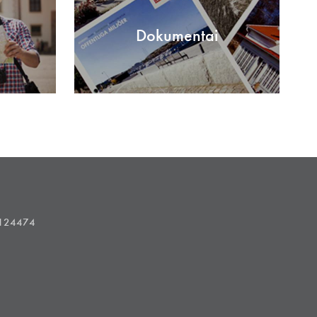
Dokumentai
1124474