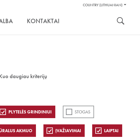
Pagalbos
COUNTRY (LITHUANIAN)
Įrankiai
nuoroda:
ALBA
KONTAKTAI
Kuo daugiau kriterijų
PLYTELĖS GRINDINIUI
STOGAS
ŪRALUS AKMUO
ĮVAŽIAVIMAI
LAIPTAI