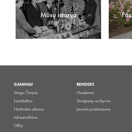
Mūsų istorija
Pas
GAMINIAI
BENDERS
Stogo Čerpės
Naujienos
Landšaftas
Straipsnių archyvas
Natūralus akmuo
įmonės prisistatyme
Infrastruktūra
Olfry