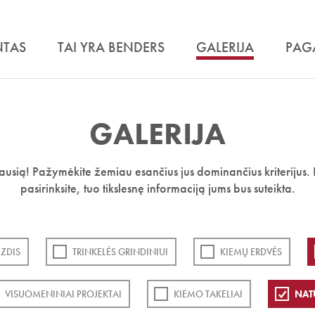
NTAS
TAI YRA BENDERS
GALERIJA
PAG
GALERIJA
iausią! Pažymėkite žemiau esančius jus dominančius kriterijus. 
pasirinksite, tuo tikslesnę informaciją jums bus suteikta.
ZDIS
TRINKELĖS GRINDINIUI
KIEMŲ ERDVĖS
VISUOMENINIAI PROJEKTAI
KIEMO TAKELIAI
NAT