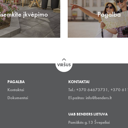
isemkite įkvėpimo
Pagalba
VIRŠUS
PAGALBA
KONTAKTAI
Kontaktai
Tel.: +370 64673731, +370 6
Dokumentai
El.paštas:
info@benders.lt
UAB BENDERS LIETUVA
Pamiškės g.13 Švepeliai