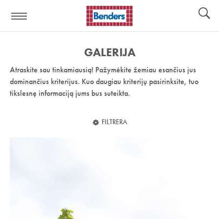
Pagalbos
Įrankiai
nuoroda:
GALERIJA
Atraskite sau tinkamiausią! Pažymėkite žemiau esančius jus
dominančius kriterijus. Kuo daugiau kriterijų pasirinksite, tuo
tikslesnę informaciją jums bus suteikta.
FILTRERA