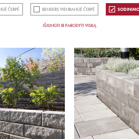
NGĖ ČERPĖ
BENDERS VIENBANGĖ ČERPĖ
SODINIMO
IŠJUNGTI IR PARODYTI VISKĄ