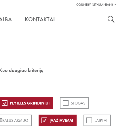
Pagalbos
COUNTRY (LITHUANIAN)
Įrankiai
nuoroda:
ALBA
KONTAKTAI
Kuo daugiau kriterijų
PLYTELĖS GRINDINIUI
STOGAS
ŪRALUS AKMUO
ĮVAŽIAVIMAI
LAIPTAI