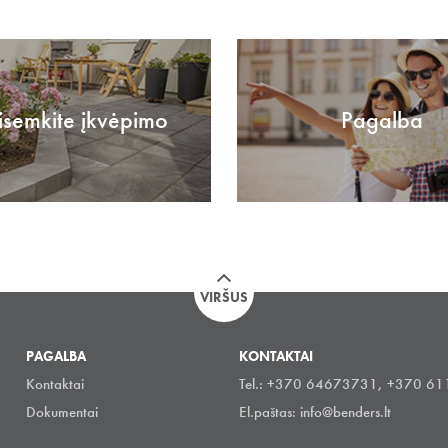
isemkite įkvėpimo
Pagalba
VIRŠUS
PAGALBA
KONTAKTAI
Kontaktai
Tel.: +370 64673731, +370 6
Dokumentai
El.paštas:
info@benders.lt