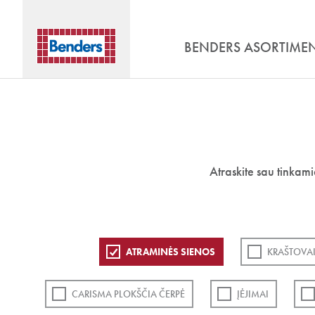
BENDERS ASORTIME
Atraskite sau tinkam
ATRAMINĖS SIENOS
KRAŠTOVAI
CARISMA PLOKŠČIA ČERPĖ
ĮĖJIMAI