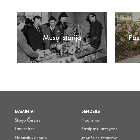
Mūsų istorija
Pas
GAMINIAI
BENDERS
Stogo Čerpės
Naujienos
Landšaftas
Straipsnių archyvas
Natūralus akmuo
įmonės prisistatyme