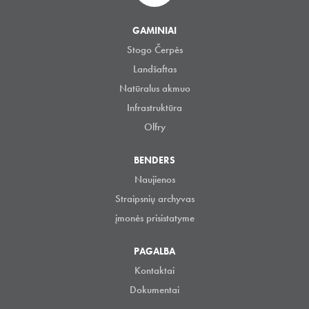
GAMINIAI
Stogo Čerpės
Landšaftas
Natūralus akmuo
Infrastruktūra
Olfry
BENDERS
Naujienos
Straipsnių archyvas
įmonės prisistatyme
PAGALBA
Kontaktai
Dokumentai