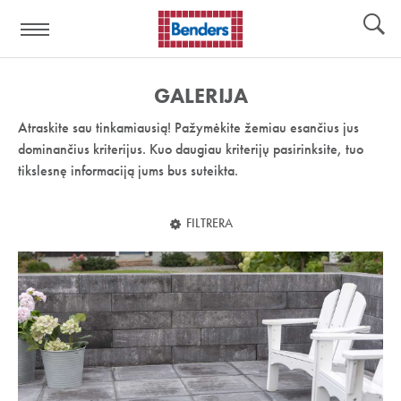
Pagalbos
Įrankiai
nuoroda:
GALERIJA
Atraskite sau tinkamiausią! Pažymėkite žemiau esančius jus
dominančius kriterijus. Kuo daugiau kriterijų pasirinksite, tuo
tikslesnę informaciją jums bus suteikta.
FILTRERA