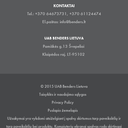
KONTAKTAI
Tel.: +370 64673731, +370 61124474
El.paštas:
info@benders.lt
UAB BENDERS LIETUVA
Pamiškės g.13 Švepeliai
Klaipėdos raj. LT-95102
© 2015 UAB Benders Lietuva
Taisyklės ir naudojimo sąlygos
Privacy Policy
Puslapio žemelapis
Užsakymai yra vykdomi atsiželgiant į spalvų skirtumus tarp paveikslėlių ir
tarp paveikslėlių bei produktų. Kompiuterių ekranai spalvas rodo skirtingai