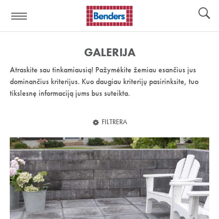
Pagalbos
Įrankiai
nuoroda:
GALERIJA
Atraskite sau tinkamiausią! Pažymėkite žemiau esančius jus
dominančius kriterijus. Kuo daugiau kriterijų pasirinksite, tuo
tikslesnę informaciją jums bus suteikta.
FILTRERA