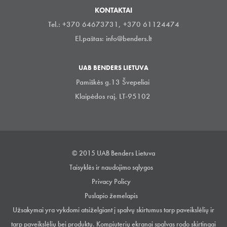
KONTAKTAI
Tel.: +370 64673731, +370 61124474
El.paštas:
info@benders.lt
UAB BENDERS LIETUVA
Pamiškės g.13 Švepeliai
Klaipėdos raj. LT-95102
© 2015 UAB Benders Lietuva
Taisyklės ir naudojimo sąlygos
Privacy Policy
Puslapio žemelapis
Užsakymai yra vykdomi atsiželgiant į spalvų skirtumus tarp paveikslėlių ir
tarp paveikslėlių bei produktų. Kompiuterių ekranai spalvas rodo skirtingai