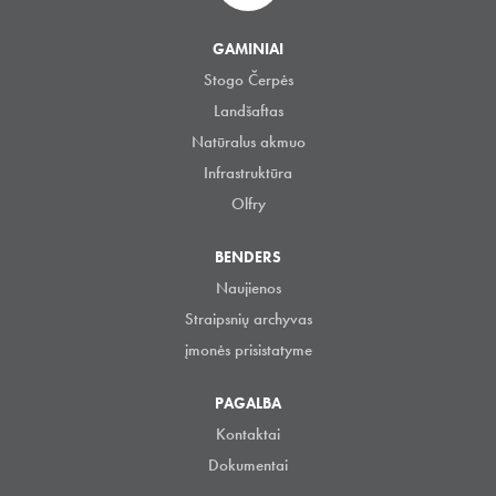
GAMINIAI
Stogo Čerpės
Landšaftas
Natūralus akmuo
Infrastruktūra
Olfry
BENDERS
Naujienos
Straipsnių archyvas
įmonės prisistatyme
PAGALBA
Kontaktai
Dokumentai