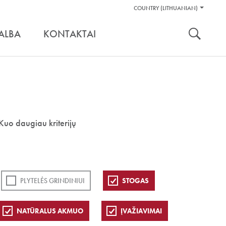
Pagalbos
COUNTRY (LITHUANIAN)
Įrankiai
nuoroda:
ALBA
KONTAKTAI
Kuo daugiau kriterijų
PLYTELĖS GRINDINIUI
STOGAS
NATŪRALUS AKMUO
ĮVAŽIAVIMAI