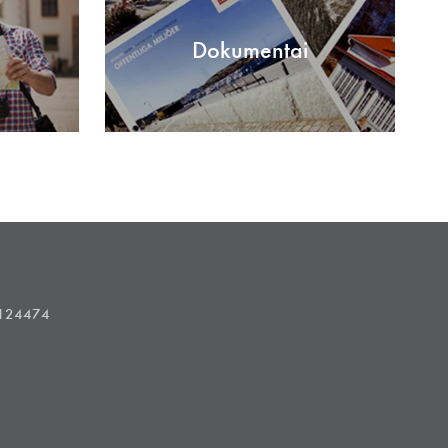
Dokumentai
1124474