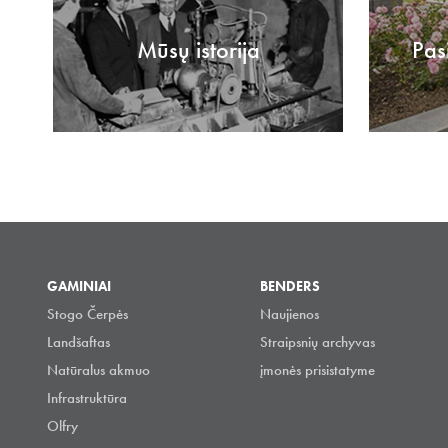
Mūsų istorija
Pas
GAMINIAI
BENDERS
Stogo Čerpės
Naujienos
Landšaftas
Straipsnių archyvas
Natūralus akmuo
įmonės prisistatyme
Infrastruktūra
Olfry