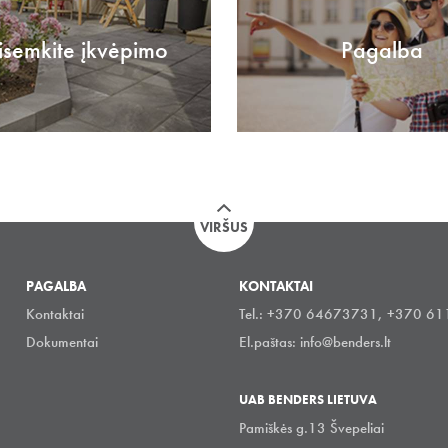
isemkite įkvėpimo
Pagalba
VIRŠUS
PAGALBA
KONTAKTAI
Kontaktai
Tel.: +370 64673731, +370 6
Dokumentai
El.paštas:
info@benders.lt
UAB BENDERS LIETUVA
Pamiškės g.13 Švepeliai