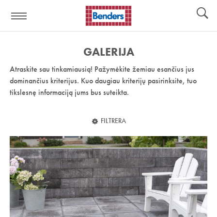
Pagalbos
Įrankiai
nuoroda:
GALERIJA
Atraskite sau tinkamiausią! Pažymėkite žemiau esančius jus
dominančius kriterijus. Kuo daugiau kriterijų pasirinksite, tuo
tikslesnę informaciją jums bus suteikta.
FILTRERA