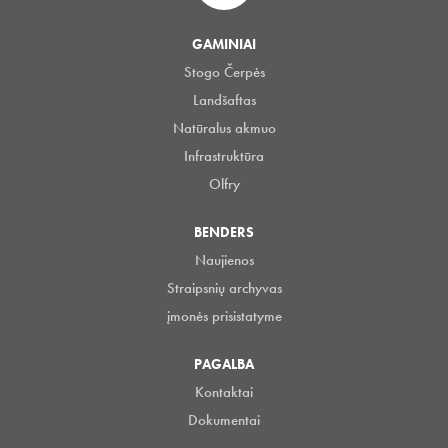
GAMINIAI
Stogo Čerpės
Landšaftas
Natūralus akmuo
Infrastruktūra
Olfry
BENDERS
Naujienos
Straipsnių archyvas
įmonės prisistatyme
PAGALBA
Kontaktai
Dokumentai