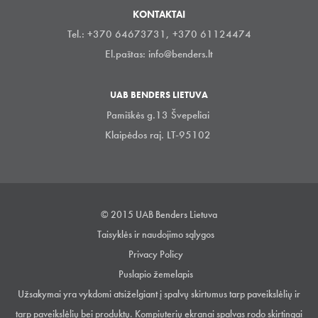
KONTAKTAI
Tel.: +370 64673731, +370 61124474
El.paštas:
info@benders.lt
UAB BENDERS LIETUVA
Pamiškės g.13 Švepeliai
Klaipėdos raj. LT-95102
© 2015 UAB Benders Lietuva
Taisyklės ir naudojimo sąlygos
Privacy Policy
Puslapio žemelapis
Užsakymai yra vykdomi atsiželgiant į spalvų skirtumus tarp paveikslėlių ir
tarp paveikslėlių bei produktų. Kompiuterių ekranai spalvas rodo skirtingai