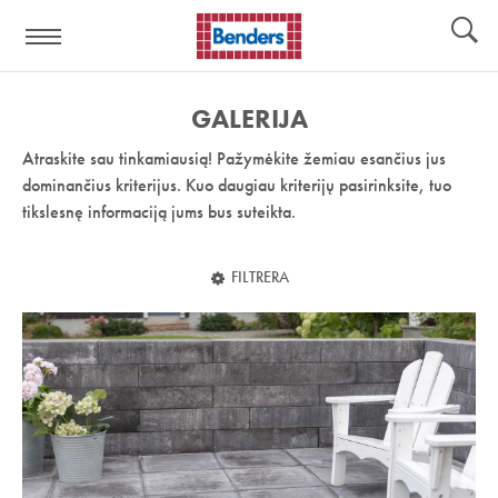
Pagalbos
Įrankiai
nuoroda:
GALERIJA
Atraskite sau tinkamiausią! Pažymėkite žemiau esančius jus
dominančius kriterijus. Kuo daugiau kriterijų pasirinksite, tuo
tikslesnę informaciją jums bus suteikta.
FILTRERA