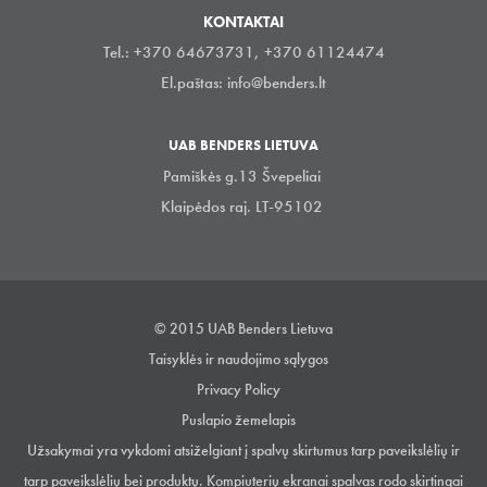
KONTAKTAI
Tel.: +370 64673731, +370 61124474
El.paštas:
info@benders.lt
UAB BENDERS LIETUVA
Pamiškės g.13 Švepeliai
Klaipėdos raj. LT-95102
© 2015 UAB Benders Lietuva
Taisyklės ir naudojimo sąlygos
Privacy Policy
Puslapio žemelapis
Užsakymai yra vykdomi atsiželgiant į spalvų skirtumus tarp paveikslėlių ir
tarp paveikslėlių bei produktų. Kompiuterių ekranai spalvas rodo skirtingai