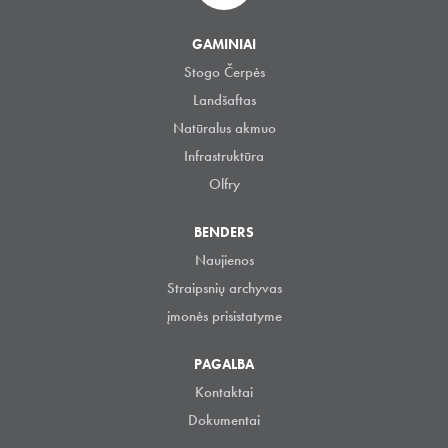
GAMINIAI
Stogo Čerpės
Landšaftas
Natūralus akmuo
Infrastruktūra
Olfry
BENDERS
Naujienos
Straipsnių archyvas
įmonės prisistatyme
PAGALBA
Kontaktai
Dokumentai