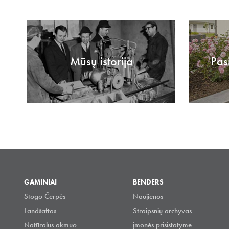
Mūsų istorija
Pas
GAMINIAI
BENDERS
Stogo Čerpės
Naujienos
Landšaftas
Straipsnių archyvas
Natūralus akmuo
įmonės prisistatyme