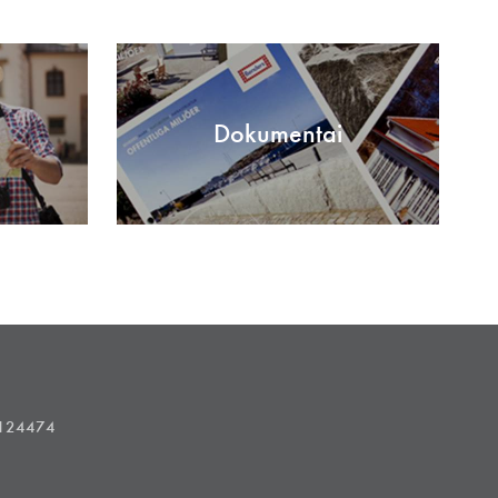
Dokumentai
1124474