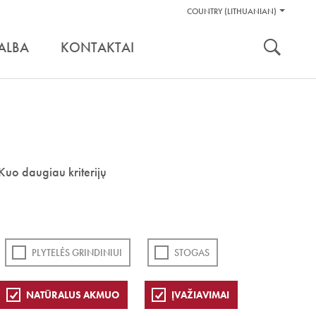
Pagalbos
COUNTRY (LITHUANIAN)
Įrankiai
nuoroda:
ALBA
KONTAKTAI
Kuo daugiau kriterijų
PLYTELĖS GRINDINIUI
STOGAS
NATŪRALUS AKMUO
ĮVAŽIAVIMAI