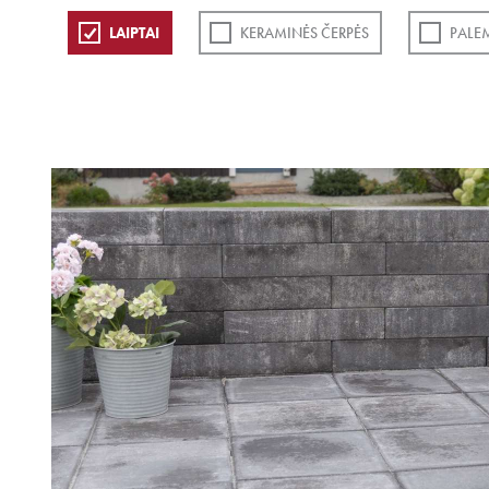
LAIPTAI
KERAMINĖS ČERPĖS
PALE