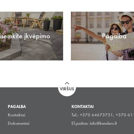
isemkite įkvėpimo
Pagalba
VIRŠUS
PAGALBA
KONTAKTAI
Kontaktai
Tel.: +370 64673731, +370 6
Dokumentai
El.paštas:
info@benders.lt