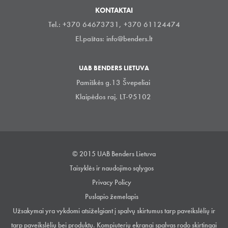
KONTAKTAI
Tel.: +370 64673731, +370 61124474
El.paštas:
info@benders.lt
UAB BENDERS LIETUVA
Pamiškės g.13 Švepeliai
Klaipėdos raj. LT-95102
© 2015 UAB Benders Lietuva
Taisyklės ir naudojimo sąlygos
Privacy Policy
Puslapio žemelapis
Užsakymai yra vykdomi atsiželgiant į spalvų skirtumus tarp paveikslėlių ir
tarp paveikslėlių bei produktų. Kompiuterių ekranai spalvas rodo skirtingai