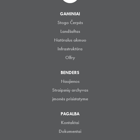
GAMINIAI
Stogo Čerpės
Landšaftas
Natūralus akmuo
Infrastruktūra
Olfry
BENDERS
Naujienos
Straipsnių archyvas
įmonės prisistatyme
PAGALBA
Kontaktai
Dokumentai