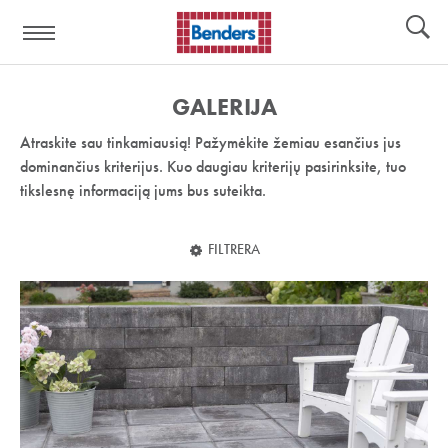
Pagalbos
Įrankiai
nuoroda:
GALERIJA
Atraskite sau tinkamiausią! Pažymėkite žemiau esančius jus
dominančius kriterijus. Kuo daugiau kriterijų pasirinksite, tuo
tikslesnę informaciją jums bus suteikta.
FILTRERA