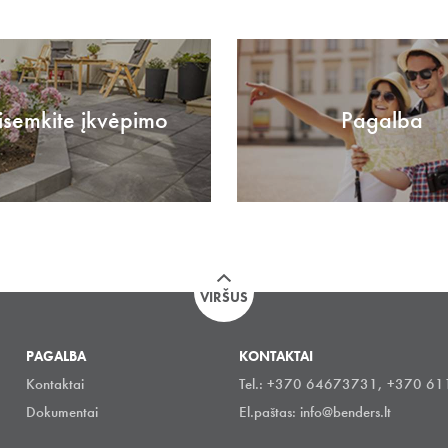
isemkite įkvėpimo
Pagalba
VIRŠUS
PAGALBA
KONTAKTAI
Kontaktai
Tel.: +370 64673731, +370 6
Dokumentai
El.paštas:
info@benders.lt