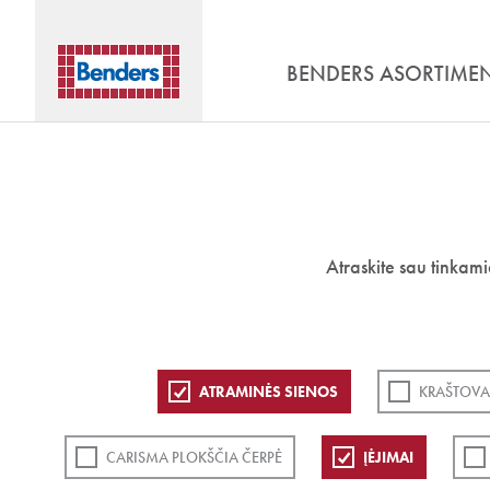
BENDERS ASORTIME
Atraskite sau tinkam
ATRAMINĖS SIENOS
KRAŠTOVA
CARISMA PLOKŠČIA ČERPĖ
ĮĖJIMAI