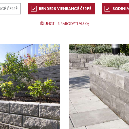
NGĖ ČERPĖ
BENDERS VIENBANGĖ ČERPĖ
SODINIM
IŠJUNGTI IR PARODYTI VISKĄ