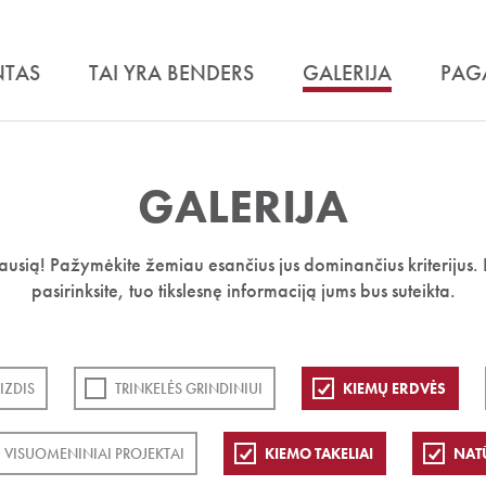
NTAS
TAI YRA BENDERS
GALERIJA
PAG
GALERIJA
iausią! Pažymėkite žemiau esančius jus dominančius kriterijus. 
pasirinksite, tuo tikslesnę informaciją jums bus suteikta.
IZDIS
TRINKELĖS GRINDINIUI
KIEMŲ ERDVĖS
VISUOMENINIAI PROJEKTAI
KIEMO TAKELIAI
NAT