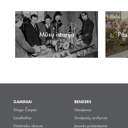
Mūsų istorija
Pas
GAMINIAI
BENDERS
Stogo Čerpės
Naujienos
Landšaftas
Straipsnių archyvas
Natūralus akmuo
įmonės prisistatyme