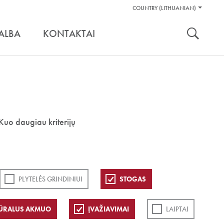
Pagalbos
COUNTRY (LITHUANIAN)
Įrankiai
nuoroda:
ALBA
KONTAKTAI
Kuo daugiau kriterijų
PLYTELĖS GRINDINIUI
STOGAS
ŪRALUS AKMUO
ĮVAŽIAVIMAI
LAIPTAI