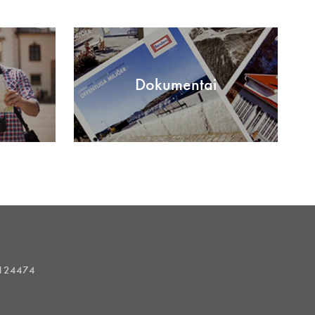
Dokumentai
1124474