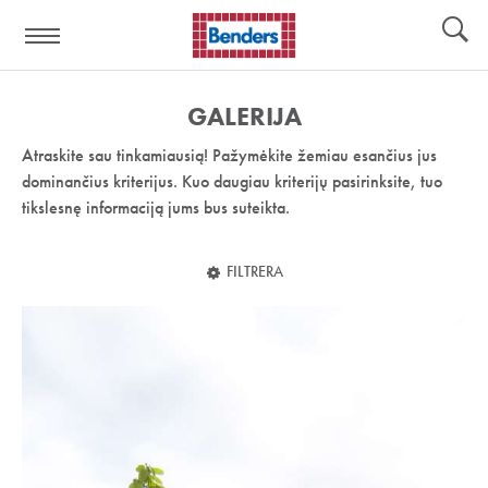
Pagalbos
Įrankiai
nuoroda:
GALERIJA
Atraskite sau tinkamiausią! Pažymėkite žemiau esančius jus
dominančius kriterijus. Kuo daugiau kriterijų pasirinksite, tuo
tikslesnę informaciją jums bus suteikta.
FILTRERA