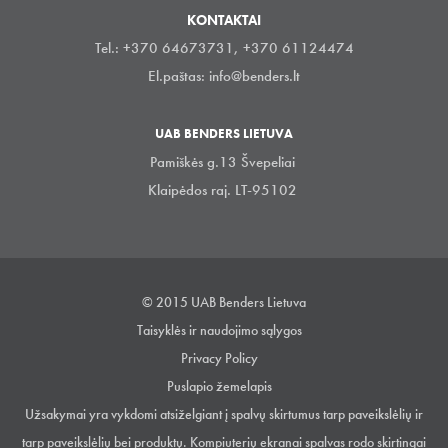
KONTAKTAI
Tel.: +370 64673731, +370 61124474
El.paštas:
info@benders.lt
UAB BENDERS LIETUVA
Pamiškės g.13 Švepeliai
Klaipėdos raj. LT-95102
© 2015 UAB Benders Lietuva
Taisyklės ir naudojimo sąlygos
Privacy Policy
Puslapio žemelapis
Užsakymai yra vykdomi atsiželgiant į spalvų skirtumus tarp paveikslėlių ir
tarp paveikslėlių bei produktų. Kompiuterių ekranai spalvas rodo skirtingai