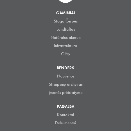
GAMINIAI
Stogo Čerpės
Landšaftas
Natūralus akmuo
Infrastruktūra
Olfry
BENDERS
Naujienos
Straipsnių archyvas
įmonės prisistatyme
PAGALBA
Kontaktai
Dokumentai